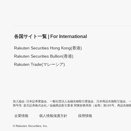
各国サイト一覧 | For International
Rakuten Securities Hong Kong(香港)
Rakuten Securities Bullion(香港)
Rakuten Trade(マレーシア)
加入協会
日本証券業協会
、
一般社団法人金融先物取引業協会
、
日本商品先物取引協会
、
商号等
楽天証券株式会社／金融商品取引業者 関東財務局長（金商）第195号、商品先物
企業情報
個人情報保護方針
採用情報
© Rakuten Securities, Inc.