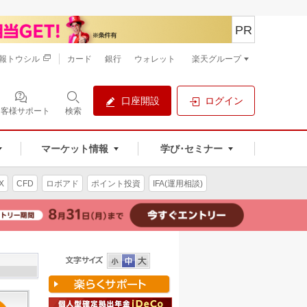
PR
報トウシル
カード
銀行
ウォレット
楽天グループ
口座開設
ログイン
お客様サポート
検索
マーケット情報
学び･セミナー
X
CFD
ロボアド
ポイント投資
IFA(運用相談)