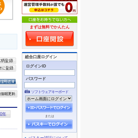
まずは無料でかんたん
総合口座ログイン
ログインID
パスワード
ソフトウェアキーボード
または
パスキー認証について