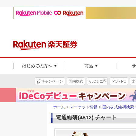
はじめての方へ
商品
®
キャンペーン
国内株式
かぶミニ
IPO・PO
米
ホーム
>
マーケット情報
>
国内株式銘柄検索
電通総研(4812) チャート