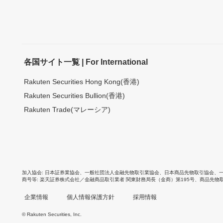
各国サイト一覧 | For International
Rakuten Securities Hong Kong(香港)
Rakuten Securities Bullion(香港)
Rakuten Trade(マレーシア)
加入協会
日本証券業協会
、
一般社団法人金融先物取引業協会
、
日本商品先物取引協会
、
商号等
楽天証券株式会社／金融商品取引業者 関東財務局長（金商）第195号、商品先物
企業情報
個人情報保護方針
採用情報
© Rakuten Securities, Inc.