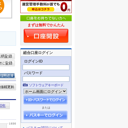
まずは無料でかんたん
総合口座ログイン
ログインID
パスワード
ソフトウェアキーボード
または
パスキー認証について