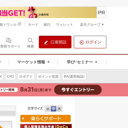
PR
報トウシル
カード
銀行
ウォレット
楽天グループ
口座開設
ログイン
お客様サポート
検索
マーケット情報
学び･セミナー
X
CFD
ロボアド
ポイント投資
IFA(運用相談)