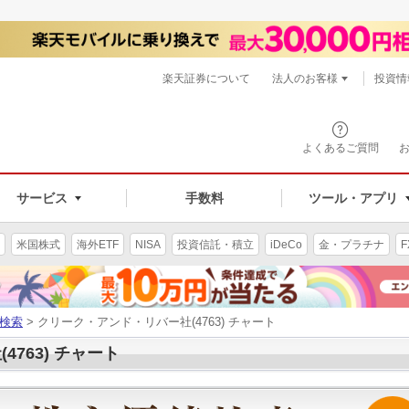
楽天証券について
法人のお客様
投資情
よくあるご質問
サービス
手数料
ツール・アプリ
米国株式
海外ETF
NISA
投資信託・積立
iDeCo
金・プラチナ
F
検索
> クリーク・アンド・リバー社(4763) チャート
763) チャート