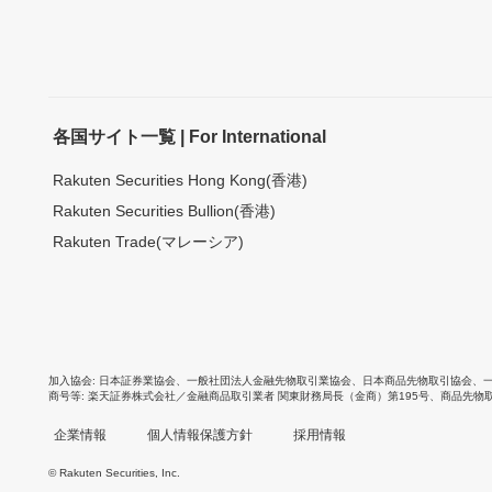
各国サイト一覧 | For International
Rakuten Securities Hong Kong(香港)
Rakuten Securities Bullion(香港)
Rakuten Trade(マレーシア)
加入協会
日本証券業協会
、
一般社団法人金融先物取引業協会
、
日本商品先物取引協会
、
商号等
楽天証券株式会社／金融商品取引業者 関東財務局長（金商）第195号、商品先物
企業情報
個人情報保護方針
採用情報
© Rakuten Securities, Inc.