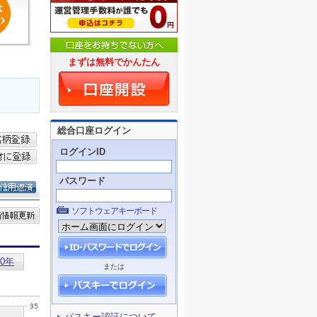
まずは無料でかんたん
総合口座ログイン
ログインID
パスワード
ソフトウェアキーボード
または
パスキー認証について