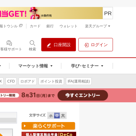
PR
報トウシル
カード
銀行
ウォレット
楽天グループ
口座開設
ログイン
お客様サポート
検索
マーケット情報
学び･セミナー
X
CFD
ロボアド
ポイント投資
IFA(運用相談)