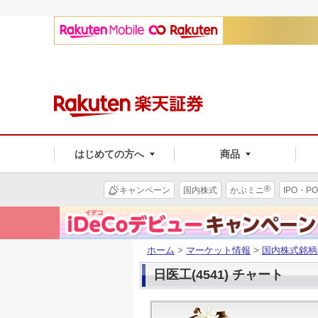
はじめての方へ
商品
®
キャンペーン
国内株式
かぶミニ
IPO・PO
ホーム
>
マーケット情報
>
国内株式銘柄
日医工(4541) チャート