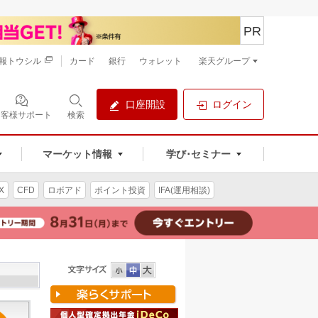
PR
報トウシル
カード
銀行
ウォレット
楽天グループ
口座開設
ログイン
お客様サポート
検索
マーケット情報
学び･セミナー
X
CFD
ロボアド
ポイント投資
IFA(運用相談)