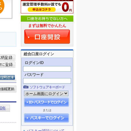
まずは無料でかんたん
総合口座ログイン
ログインID
パスワード
ソフトウェアキーボード
または
パスキー認証について