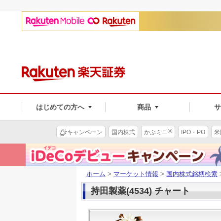
はじめての方へ
商品
®
キャンペーン
国内株式
かぶミニ
IPO・PO
米
ホーム
>
マーケット情報
>
国内株式銘柄検索
持田製薬(4534) チャート