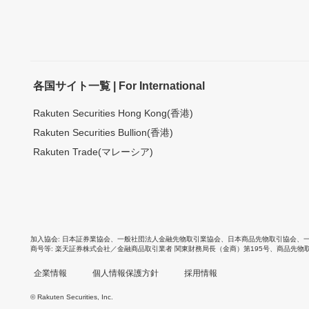
各国サイト一覧 | For International
Rakuten Securities Hong Kong(香港)
Rakuten Securities Bullion(香港)
Rakuten Trade(マレーシア)
加入協会
日本証券業協会
、
一般社団法人金融先物取引業協会
、
日本商品先物取引協会
、
商号等
楽天証券株式会社／金融商品取引業者 関東財務局長（金商）第195号、商品先物
企業情報
個人情報保護方針
採用情報
© Rakuten Securities, Inc.