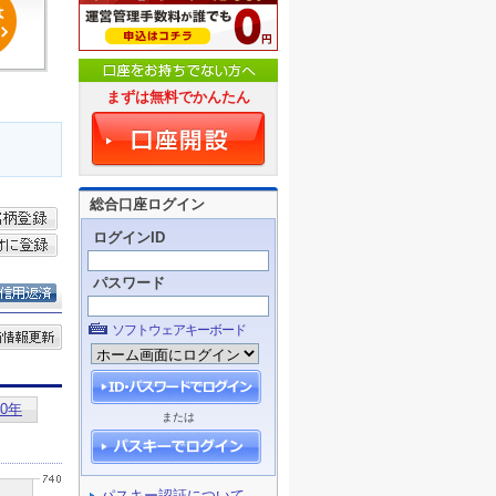
まずは無料でかんたん
総合口座ログイン
ログインID
パスワード
ソフトウェアキーボード
または
パスキー認証について