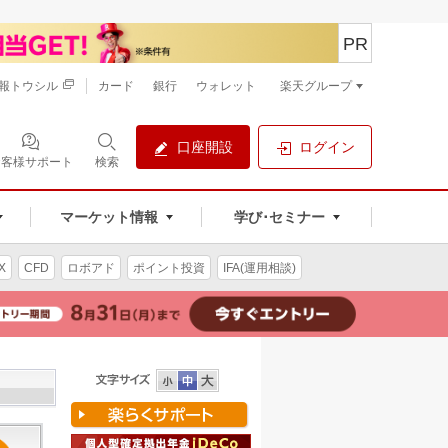
PR
報トウシル
カード
銀行
ウォレット
楽天グループ
口座開設
ログイン
お客様サポート
検索
マーケット情報
学び･セミナー
X
CFD
ロボアド
ポイント投資
IFA(運用相談)