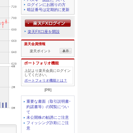
ログインにお困りの方
暗証番号は定期的に更新
楽天FX口座を開設
楽天会員情報
楽天ポイント
ポートフォリオ機能
上記より楽天会員にログイン
してください。
ポートフォリオ機能とは？
[PR]
重要な書面（取引説明書･
約諾書等）の閲覧につい
て
未公開株の勧誘にご注意
フィッシング詐欺にご注
意