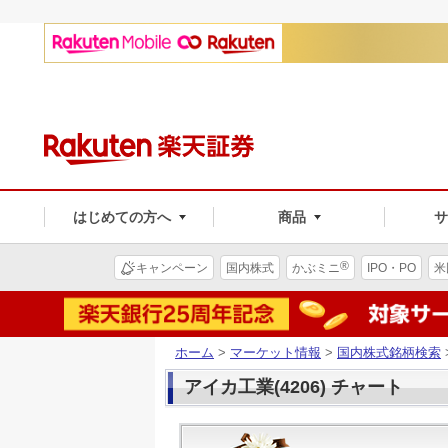
はじめての方へ
商品
®
キャンペーン
国内株式
かぶミニ
IPO・PO
米
ホーム
>
マーケット情報
>
国内株式銘柄検索
アイカ工業(4206) チャート