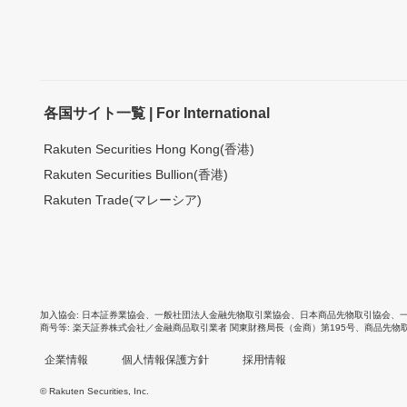
各国サイト一覧 | For International
Rakuten Securities Hong Kong(香港)
Rakuten Securities Bullion(香港)
Rakuten Trade(マレーシア)
加入協会
日本証券業協会
、
一般社団法人金融先物取引業協会
、
日本商品先物取引協会
、
商号等
楽天証券株式会社／金融商品取引業者 関東財務局長（金商）第195号、商品先物
企業情報
個人情報保護方針
採用情報
© Rakuten Securities, Inc.