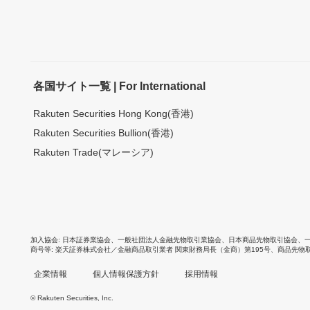
各国サイト一覧 | For International
Rakuten Securities Hong Kong(香港)
Rakuten Securities Bullion(香港)
Rakuten Trade(マレーシア)
加入協会
日本証券業協会
、
一般社団法人金融先物取引業協会
、
日本商品先物取引協会
、
商号等
楽天証券株式会社／金融商品取引業者 関東財務局長（金商）第195号、商品先物
企業情報
個人情報保護方針
採用情報
© Rakuten Securities, Inc.