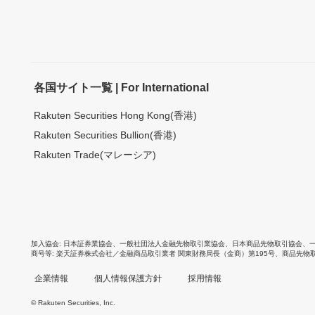
各国サイト一覧 | For International
Rakuten Securities Hong Kong(香港)
Rakuten Securities Bullion(香港)
Rakuten Trade(マレーシア)
加入協会
日本証券業協会
、
一般社団法人金融先物取引業協会
、
日本商品先物取引協会
、
商号等
楽天証券株式会社／金融商品取引業者 関東財務局長（金商）第195号、商品先物
企業情報
個人情報保護方針
採用情報
© Rakuten Securities, Inc.