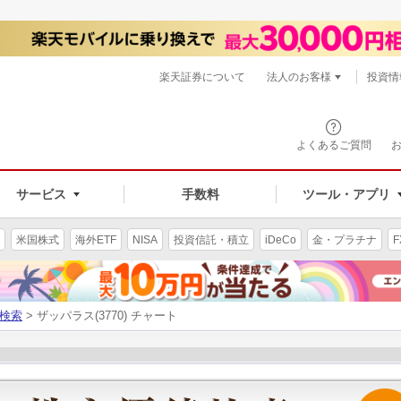
楽天証券について
法人のお客様
投資情
よくあるご質問
サービス
手数料
ツール・アプリ
米国株式
海外ETF
NISA
投資信託・積立
iDeCo
金・プラチナ
F
検索
> ザッパラス(3770) チャート