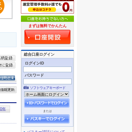
まずは無料でかんたん
総合口座ログイン
ログインID
パスワード
ソフトウェアキーボード
または
パスキー認証について