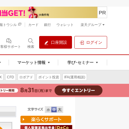
PR
報トウシル
カード
銀行
ウォレット
楽天グループ
口座開設
ログイン
お客様サポート
検索
マーケット情報
学び･セミナー
X
CFD
ロボアド
ポイント投資
IFA(運用相談)