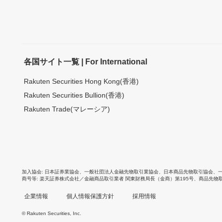
各国サイト一覧 | For International
Rakuten Securities Hong Kong(香港)
Rakuten Securities Bullion(香港)
Rakuten Trade(マレーシア)
加入協会
日本証券業協会
、
一般社団法人金融先物取引業協会
、
日本商品先物取引協会
、
商号等
楽天証券株式会社／金融商品取引業者 関東財務局長（金商）第195号、商品先物
企業情報
個人情報保護方針
採用情報
© Rakuten Securities, Inc.