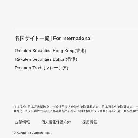
各国サイト一覧 | For International
Rakuten Securities Hong Kong(香港)
Rakuten Securities Bullion(香港)
Rakuten Trade(マレーシア)
加入協会
日本証券業協会
、
一般社団法人金融先物取引業協会
、
日本商品先物取引協会
、
商号等
楽天証券株式会社／金融商品取引業者 関東財務局長（金商）第195号、商品先物
企業情報
個人情報保護方針
採用情報
© Rakuten Securities, Inc.