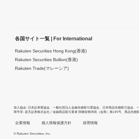
各国サイト一覧 | For International
Rakuten Securities Hong Kong(香港)
Rakuten Securities Bullion(香港)
Rakuten Trade(マレーシア)
加入協会
日本証券業協会
、
一般社団法人金融先物取引業協会
、
日本商品先物取引協会
、
商号等
楽天証券株式会社／金融商品取引業者 関東財務局長（金商）第195号、商品先物
企業情報
個人情報保護方針
採用情報
© Rakuten Securities, Inc.