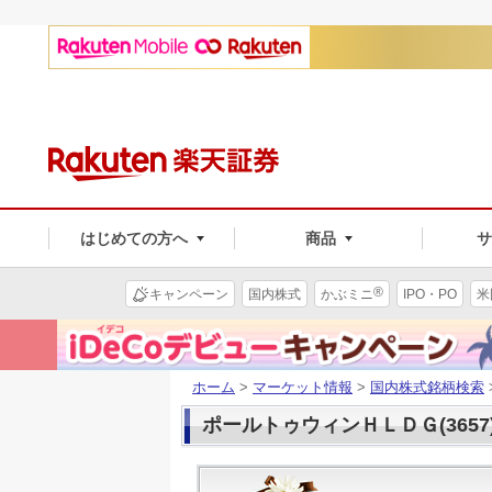
はじめての方へ
商品
®
キャンペーン
国内株式
かぶミニ
IPO・PO
米
ホーム
>
マーケット情報
>
国内株式銘柄検索
ポールトゥウィンＨＬＤＧ(3657