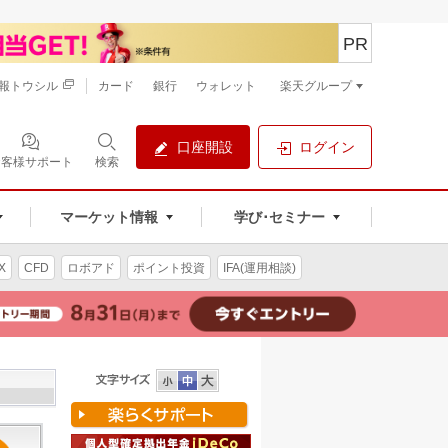
PR
報トウシル
カード
銀行
ウォレット
楽天グループ
口座開設
ログイン
お客様サポート
検索
マーケット情報
学び･セミナー
X
CFD
ロボアド
ポイント投資
IFA(運用相談)