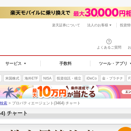
楽天証券について
法人のお客様
投資情
よくあるご質問
サービス
手数料
ツール・アプリ
米国株式
海外ETF
NISA
投資信託・積立
iDeCo
金・プラチナ
F
検索
> プロパティエージェント(3464) チャート
4) チャート