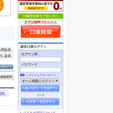
まずは無料でかんたん
総合口座ログイン
ログインID
パスワード
ソフトウェアキーボード
または
パスキー認証について