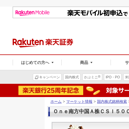
はじめての方へ
商品
®
キャンペーン
国内株式
かぶミニ
IPO・PO
米
ホーム
>
マーケット情報
>
国内株式銘柄検索
Ｏｎｅ南方中国Ａ株ＣＳＩ５００(2