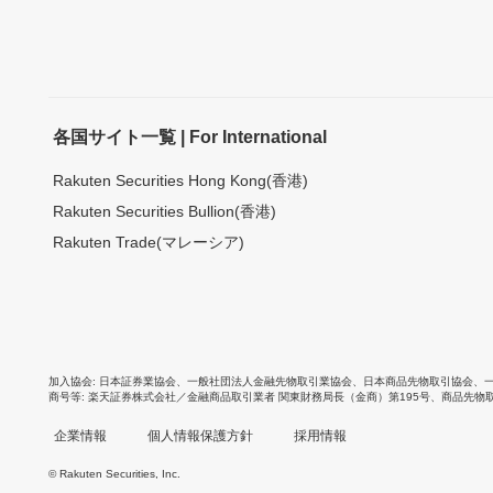
各国サイト一覧 | For International
Rakuten Securities Hong Kong(香港)
Rakuten Securities Bullion(香港)
Rakuten Trade(マレーシア)
加入協会
日本証券業協会
、
一般社団法人金融先物取引業協会
、
日本商品先物取引協会
、
商号等
楽天証券株式会社／金融商品取引業者 関東財務局長（金商）第195号、商品先物
企業情報
個人情報保護方針
採用情報
© Rakuten Securities, Inc.