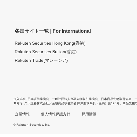
各国サイト一覧 | For International
Rakuten Securities Hong Kong(香港)
Rakuten Securities Bullion(香港)
Rakuten Trade(マレーシア)
加入協会
日本証券業協会
、
一般社団法人金融先物取引業協会
、
日本商品先物取引協会
、
商号等
楽天証券株式会社／金融商品取引業者 関東財務局長（金商）第195号、商品先物
企業情報
個人情報保護方針
採用情報
© Rakuten Securities, Inc.