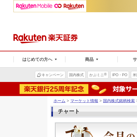
はじめての方へ
商品
®
キャンペーン
国内株式
かぶミニ
IPO・PO
米
ホーム
>
マーケット情報
>
国内株式銘柄検索
チャート