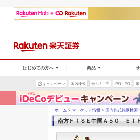
はじめての方へ
商品
®
キャンペーン
国内株式
かぶミニ
IPO・PO
米
ホーム
>
マーケット情報
>
国内株式銘柄検索
南方ＦＴＳＥ中国Ａ５０ ＥＴＦ(1