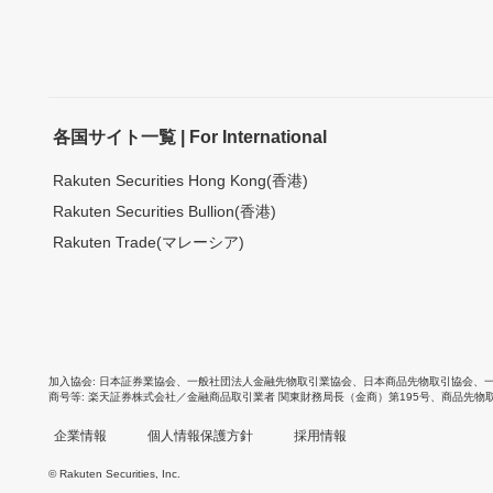
各国サイト一覧 | For International
Rakuten Securities Hong Kong(香港)
Rakuten Securities Bullion(香港)
Rakuten Trade(マレーシア)
加入協会
日本証券業協会
、
一般社団法人金融先物取引業協会
、
日本商品先物取引協会
、
商号等
楽天証券株式会社／金融商品取引業者 関東財務局長（金商）第195号、商品先物
企業情報
個人情報保護方針
採用情報
© Rakuten Securities, Inc.