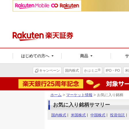
はじめての方へ
商品
®
キャンペーン
国内株式
かぶミニ
IPO・PO
米
ホーム
>
マーケット情報
> お気に入り銘柄
お気に入り銘柄サマリー
国内株式
米国株式
中国株式
投資信託