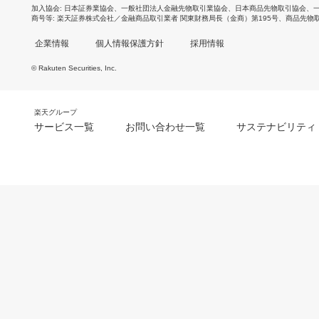
加入協会
日本証券業協会
、
一般社団法人金融先物取引業協会
、
日本商品先物取引協会
、
商号等
楽天証券株式会社／金融商品取引業者 関東財務局長（金商）第195号、商品先物
企業情報
個人情報保護方針
採用情報
© Rakuten Securities, Inc.
楽天グループ
サービス一覧
お問い合わせ一覧
サステナビリティ
m