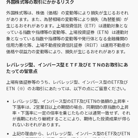
外国株式等の取引にかかるリスク
外国株式等は、株価（価格）の変動等により損失が生じるおそれ
があります。また、為替相場の変動等により損失（為替差損）が
生じるおそれがあります。上場投資信託（ETF）は連動対象とな
っている指数や指標等の変動等、上場投資証券（ETN）は連動対
象となっている指数や指標等の変動等や発行体となる金融機関の
信用力悪化等、上場不動産投資信託証券（REIT）は運用不動産の
価格や収益力の変動等により、損失が生じるおそれがあります。
レバレッジ型、インバース型ＥＴＦ及びＥＴＮのお取引にあ
たっての留意点
上場有価証券等のうち、レバレッジ型、インバース型のETF及び
ETN（※）のお取引にあたっては、以下の点にご留意ください。
レバレッジ型、インバース型のETF及びETNの価額の上昇率・
下落率は、2営業日以上の期間の場合、同期間の原指数の上昇
率・下落率に一定の倍率を乗じたものとは通常一致せず、それ
が長期にわたり継続することにより、期待した投資成果が得ら
れないおそれがあります。
上記の理由から、レバレッジ型、インバース型のETF及びETN