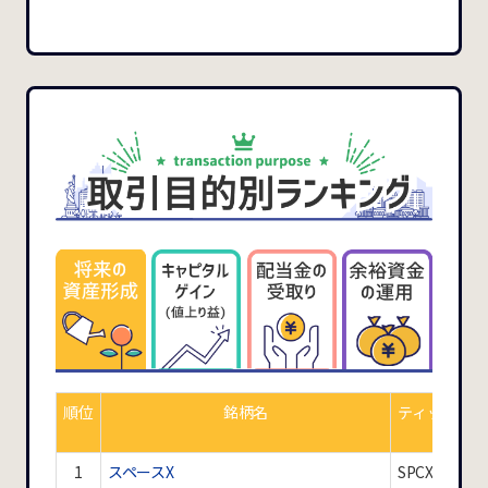
順位
銘柄名
ティッカー
1
スペースX
SPCX