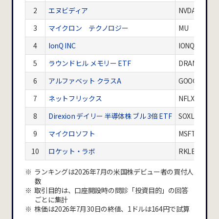
2
エヌビディア
NVDA
3
マイクロン テクノロジー
MU
4
IonQ INC
IONQ
5
ラウンドヒル メモリー ETF
DRAM
6
アルファベット クラスA
GOOGL
7
ネットフリックス
NFLX
8
Direxion デイリー 半導体株 ブル 3倍 ETF
SOXL
9
マイクロソフト
MSFT
10
ロケット・ラボ
RKLB
ランキングは2026年7月の米国株デビュー者の買付人
数
取引目的は、口座開設時の問診「投資目的」の回答
ごとに集計
株価は2026年7月30日の終値、1ドルは164円で試算