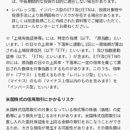
は、中長期間的な投資の目的に適合しない場合があります。
レバレッジ型、インバース型のETF及びETNは、投資対象物や
投資手法により銘柄固有のリスクが存在する場合があります。
詳しくは別途銘柄ごとに作成された資料等でご確認いただく、
またはコールセンターにてお尋ねください。
※「上場有価証券等」には、特定の指標（以下、「原指数」とい
います。）の日々の上昇率・下落率に連動し1日に一度価額が算出
される上場投資信託（以下「ETF」といいます。）及び指数連動
証券（以下、「ETN」といいます。）が含まれ、ETF及びETNの
中には、原指数の日々の上昇率・下落率に一定の倍率を乗じて算
出された数値を対象指数とするものがあります。このうち、倍率
が＋（プラス）１を超えるものを「レバレッジ型」といい、－
（マイナス）のもの（マイナス１倍以内のものを含みます）を
「インバース型」といいます。
米国株式の信用取引にかかるリスク
米国株式信用取引の対象となっている株式等の株価（価格）の変
動等により損失が生じるおそれがあります。米国株式信用取引は
差し入れた委託保証金を上回る金額の取引をおこなうことができ
るため、大きな損失が発生する可能性があります。その損失額は