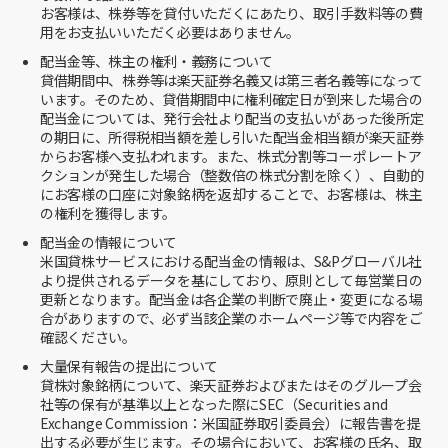
お客様は、株券等を貸付いただくにあたり、取引手数料等の費
用をお支払いいただく必要はありません。
配当金等、株主の権利・義務について
貸借期間中、株券等は楽天証券名義又は第三者名義等になって
います。そのため、貸借期間中に権利確定日が到来した場合の
配当金については、発行会社より配当の支払いがあった後所定
の期日に、所得税相当額を差し引いた配当金相当額が楽天証券
からお客様へ支払われます。また、株式分割等コーポレートア
クションが発生した場合（整数倍の株式分割を除く）、自動的
にお客様の口座に対象銘柄を返却することで、お客様は、株主
の権利を獲得します。
配当金の情報について
米国貸株サービスにおける配当金の情報は、S&Pグローバル社
より提供されるデータを基にしており、原則として毎営業日の
更新となります。配当金は各企業の判断で廃止・変更になる場
合がありますので、必ず当該企業のホームページ等で内容をご
確認ください。
大量保有報告の提出について
貸株対象銘柄について、楽天証券およびまたはそのグループ会
社等の保有が基準以上となった際にSEC（Securities and
Exchange Commission：米国証券取引委員会）に報告書を提
出する必要が生じます。その場合において、お客様の氏名、取