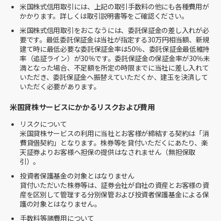
米国株式信用取引には、上記の取引手数料の他にも各種費用が
かかります。詳しくは取引説明書等をご確認ください。
米国株式信用取引をおこなうには、委託保証金の差し入れが必
要です。最低委託保証金は当社が指定する30万円相当額、新規
建て時に最低必要な委託保証金率は50％、委託保証金最低維持
率（追証ライン）が30％です。委託保証金の保証金率が30％未
満となった場合、不足額を所定の時限までに当社に差し入れて
いただき、委託保証金へ振替えていただくか、建玉を決済して
いただく必要があります。
米国貸株サービスにかかるリスクおよび費用
リスクについて
米国貸株サービスの利用に当社とお客様が締結する契約は「消
費貸借契約」となります。株券等を貸付いただくにあたり、楽
天証券よりお客様へ担保の提供はなされません（無担保取
引）。
投資者保護基金の対象とはなりません
貸付いただいた株券等は、証券会社が自社の資産とお客様の資
産を区別して管理する分別保管および投資者保護基金による保
護の対象とはなりません。
手数料等諸費用について