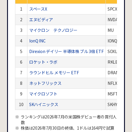
1
スペースX
SPCX
2
エヌビディア
NVDA
3
マイクロン テクノロジー
MU
4
IonQ INC
IONQ
5
Direxion デイリー 半導体株 ブル 3倍 ETF
SOXL
6
ロケット・ラボ
RKLB
7
ラウンドヒル メモリー ETF
DRAM
8
ネットフリックス
NFLX
9
マイクロソフト
MSFT
10
SKハイニックス
SKHY
ランキングは2026年7月の米国株デビュー者の買付人
数
株価は2026年7月30日の終値、1ドルは164円で試算