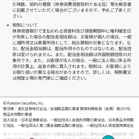
引株数、契約の種類（株券消費貸借契約である旨）等を報告書
に記載させていただく場合がございますので、予めご了承くだ
さい。
税制について
株券貸借取引で支払われる貸借料及び貸借期間中に権利確定日
が到来した場合の配当金相当額は、お客様が個人の場合、一般
に雑所得又は事業所得として、総合課税の対象となります。な
お、配当金相当額は、配当所得そのものではないため、配当控
除は受けられません。また、配当金相当額は外国税額控除の対
象外です。また、お客様が法人の場合、一般に法人税に係る所
得の計算上、益金の額に算入されます。税制は、お客様により
お取り扱いが異なる場合がありますので、詳しくは、税務署又
は税理士等の専門家にご確認ください。
© Rakuten Securities, Inc.
商号等：楽天証券株式会社／金融商品取引業者 関東財務局長（金商）第195号、
商品先物取引業者
加入協会：日本証券業協会、一般社団法人金融先物取引業協会、日本商品先物取
引協会、一般社団法人第二種金融商品取引業協会、一般社団法人資産運用業協会
本ホームページに掲載されている事項は楽天証券のご案内のほか、証券投資一般