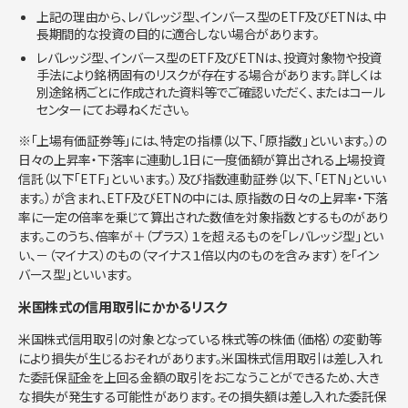
上記の理由から、レバレッジ型、インバース型のETF及びETNは、中
長期間的な投資の目的に適合しない場合があります。
レバレッジ型、インバース型のETF及びETNは、投資対象物や投資
手法により銘柄固有のリスクが存在する場合があります。詳しくは
別途銘柄ごとに作成された資料等でご確認いただく、またはコール
センターにてお尋ねください。
※「上場有価証券等」には、特定の指標（以下、「原指数」といいます。）の
日々の上昇率・下落率に連動し1日に一度価額が算出される上場投資
信託（以下「ETF」といいます。）及び指数連動証券（以下、「ETN」といい
ます。）が含まれ、ETF及びETNの中には、原指数の日々の上昇率・下落
率に一定の倍率を乗じて算出された数値を対象指数とするものがあり
ます。このうち、倍率が＋（プラス）１を超えるものを「レバレッジ型」とい
い、－（マイナス）のもの（マイナス１倍以内のものを含みます）を「イン
バース型」といいます。
米国株式の信用取引にかかるリスク
米国株式信用取引の対象となっている株式等の株価（価格）の変動等
により損失が生じるおそれがあります。米国株式信用取引は差し入れ
た委託保証金を上回る金額の取引をおこなうことができるため、大き
な損失が発生する可能性があります。その損失額は差し入れた委託保