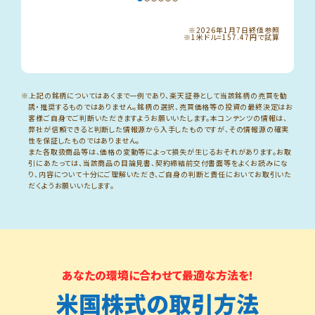
※2026年1月7日終値参照
※1米ドル=157.47円で試算
※上記の銘柄についてはあくまで一例であり、楽天証券として当該銘柄の売買を勧
誘・推奨するものではありません。銘柄の選択、売買価格等の投資の最終決定はお
客様ご自身でご判断いただきますようお願いいたします。本コンテンツの情報は、
弊社が信頼できると判断した情報源から入手したものですが、その情報源の確実
性を保証したものではありません。
また各取扱商品等は、価格の変動等によって損失が生じるおそれがあります。お取
引にあたっては、当該商品の目論見書、契約締結前交付書面等をよくお読みにな
り、内容について十分にご理解いただき、ご自身の判断と責任においてお取引いた
だくようお願いいたします。
あなたの環境に合わせて最適な方法を!
米国株式の取引方法