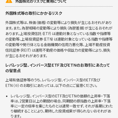
外国株式のリスクと費用について
外国株式等の取引にかかるリスク
外国株式等は、株価（価格）の変動等により損失が生じるおそれがあり
ます。また、為替相場の変動等により損失（為替差損）が生じるおそれが
あります。上場投資信託（ETF）は連動対象となっている指数や指標等
の変動等、上場投資証券（ETN）は連動対象となっている指数や指標等
の変動等や発行体となる金融機関の信用力悪化等、上場不動産投資
信託証券（REIT）は運用不動産の価格や収益力の変動等により、損失
が生じるおそれがあります。
レバレッジ型、インバース型ＥＴＦ及びＥＴＮのお取引にあたって
の留意点
上場有価証券等のうち、レバレッジ型、インバース型のETF及び
ETN（※）のお取引にあたっては、以下の点にご留意ください。
レバレッジ型、インバース型のETF及びETNの価額の上昇率・下落
率は、2営業日以上の期間の場合、同期間の原指数の上昇率・下落
率に一定の倍率を乗じたものとは通常一致せず、それが長期にわた
り継続することにより、期待した投資成果が得られないおそれがあ
ります。