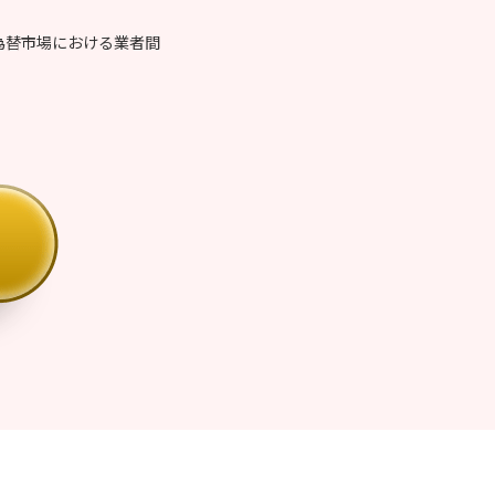
。
為替市場における業者間