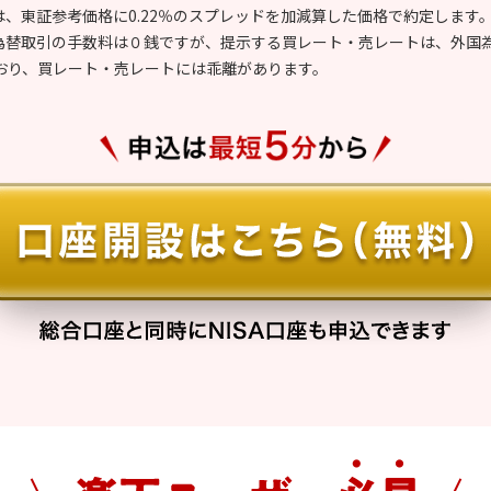
は、東証参考価格に0.22％のスプレッドを加減算した価格で約定します
ム為替取引の手数料は０銭ですが、提示する買レート・売レートは、外国
おり、買レート・売レートには乖離があります。