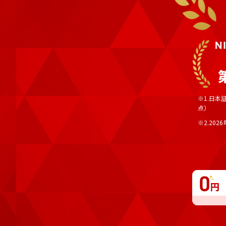
※1.日本
点）
※2.202