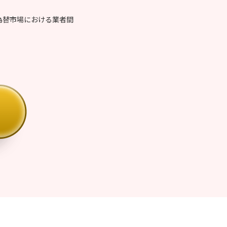
。
為替市場における業者間