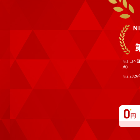
※1.日本
点）
※2.202