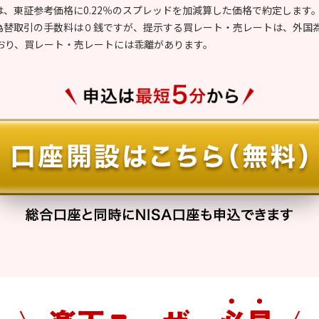
は、東証参考価格に0.22％のスプレッドを加減算した価格で約定します
ム為替取引の手数料は０銭ですが、提示する買レート・売レートは、外国
おり、買レート・売レートには乖離があります。