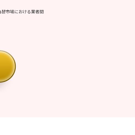
。
為替市場における業者間