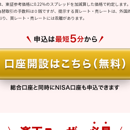
は、東証参考価格に0.22％のスプレッドを加減算した価格で約定します
ム為替取引の手数料は０銭ですが、提示する買レート・売レートは、外国
おり、買レート・売レートには乖離があります。