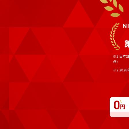
※1.日本
点）
※2.202