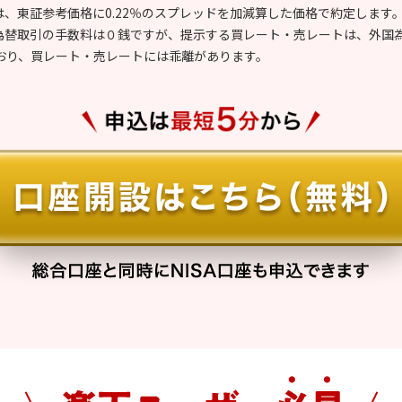
は、東証参考価格に0.22％のスプレッドを加減算した価格で約定します
ム為替取引の手数料は０銭ですが、提示する買レート・売レートは、外国
おり、買レート・売レートには乖離があります。