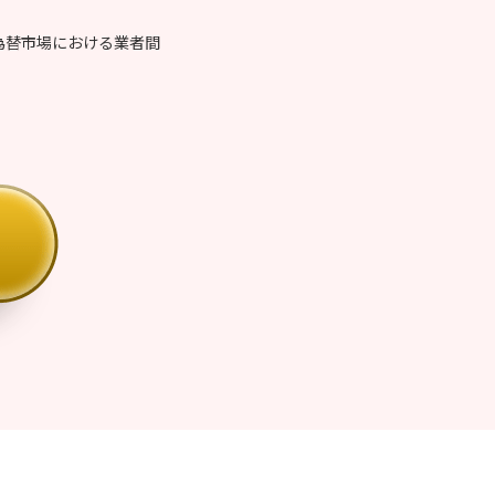
。
為替市場における業者間