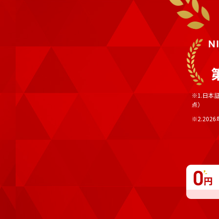
※1.日本
点）
※2.202