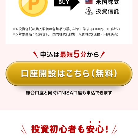
※4.投資信託の購入単価は各銘柄の最小単価に準ずる(100円、1円単位)
※5.対象商品：投資信託、国内株式(現物)、米国株式(現物・円貨決済)