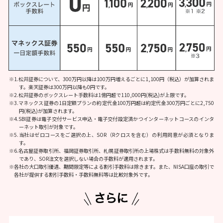
※1.松井証券について、300万円以降は100万円増えるごとに1,100円（税込）が加算されま
す。
楽天証券は300万円以降も0円です。
※2.松井証券のボックスレート手数料は1億円超で110,000円(税込)が上限です。
※3.マネックス証券の1日定額プランの約定代金100万円超は約定代金300万円ごとに2,750
円(税込)が加算されます。
※4.SBI証券は電子交付サービス申込・電子交付設定済かつインターネットコースのインタ
ーネット取引が対象です。
※5.当社はゼロコースをご選択の上、SOR（Rクロスを含む）の利用同意が必須となりま
す。
※6.名古屋証券取引所、福岡証券取引所、札幌証券取引所の上場株式は手数料無料の対象外
であり、SOR注文を選択しない場合の手数料が適用されます。
※各社の大口取引優遇、期間限定等による割引手数料は除きます。また、NISA口座の取引で
各社が提供する割引手数料・手数料無料等は比較対象外です。