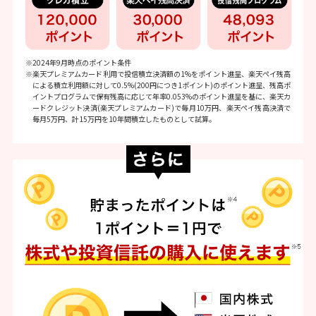
※2024年9月時点のポイント条件
※楽天プレミアムカード利用で投信積立決済額の1%をポイント進呈、楽天ペイ残高
による積立利用額に対して0.5%(200円につき1ポイント)のポイント進呈、残高ポ
イントプログラムで保有残高に応じて年率0.053%のポイント進呈を基に、楽天カ
ードクレジット決済(楽天プレミアムカード)で毎月10万円、楽天ペイ残高決済で
毎月5万円、計15万円を10年間積立したものとして試算。