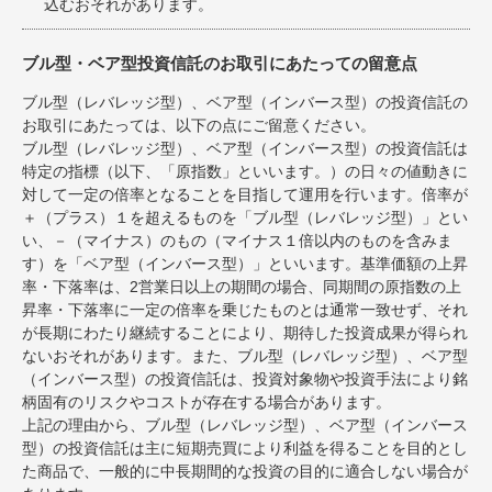
込むおそれがあります。
ブル型・ベア型投資信託のお取引にあたっての留意点
ブル型（レバレッジ型）、ベア型（インバース型）の投資信託の
お取引にあたっては、以下の点にご留意ください。
ブル型（レバレッジ型）、ベア型（インバース型）の投資信託は
特定の指標（以下、「原指数」といいます。）の日々の値動きに
対して一定の倍率となることを目指して運用を行います。倍率が
＋（プラス）１を超えるものを「ブル型（レバレッジ型）」とい
い、－（マイナス）のもの（マイナス１倍以内のものを含みま
す）を「ベア型（インバース型）」といいます。基準価額の上昇
率・下落率は、2営業日以上の期間の場合、同期間の原指数の上
昇率・下落率に一定の倍率を乗じたものとは通常一致せず、それ
が長期にわたり継続することにより、期待した投資成果が得られ
ないおそれがあります。また、ブル型（レバレッジ型）、ベア型
（インバース型）の投資信託は、投資対象物や投資手法により銘
柄固有のリスクやコストが存在する場合があります。
上記の理由から、ブル型（レバレッジ型）、ベア型（インバース
型）の投資信託は主に短期売買により利益を得ることを目的とし
た商品で、一般的に中長期間的な投資の目的に適合しない場合が