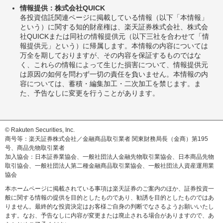
情報提供：株式会社QUICK
各投資信託関連ページに掲載している情報（以下「本情報」
という）に関する知的財産権は、楽天証券株式会社、株式会
社QUICKまたは同社の情報提供元（以下三社を合わせて「情
報提供元」という）に帰属します。本情報の内容については
万全を期しておりますが、その内容を保証するものではな
く、これらの情報によって生じた損害について、情報提供元
は原因の如何を問わず一切の責任を負いません。本情報の内
容については、蓄積・編集加工・二次加工を禁じます。ま
た、予告なしに変更を行うことがあります。
© Rakuten Securities, Inc.
商号等：楽天証券株式会社／金融商品取引業者 関東財務局長（金商）第195
号、商品先物取引業者
加入協会：日本証券業協会、一般社団法人金融先物取引業協会、日本商品先物
取引協会、一般社団法人第二種金融商品取引業協会、一般社団法人資産運用業
協会
本ホームページに掲載されている事項は楽天証券のご案内のほか、証券投資一
般に関する情報の提供を目的としたものであり、勧誘を目的としたものではあ
りません。最終的な投資決定はお客様ご自身の判断でなさるようお願いいたし
ます。なお、予告なしに内容が変更または廃止される場合がありますので、あ