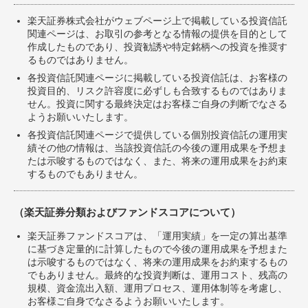
楽天証券株式会社がウェブページ上で掲載している投資信託
関連ページは、お取引の参考となる情報の提供を目的として
作成したものであり、投資勧誘や特定銘柄への投資を推奨す
るものではありません。
各投資信託関連ページに掲載している投資信託は、お客様の
投資目的、リスク許容度に必ずしも合致するものではありま
せん。投資に関する最終決定はお客様ご自身の判断でなさる
ようお願いいたします。
各投資信託関連ページで提供している個別投資信託の運用実
績その他の情報は、当該投資信託の今後の運用成果を予想ま
たは示唆するものではなく、また、将来の運用成果をお約束
するものでもありません。
（楽天証券分類およびファンドスコアについて）
楽天証券ファンドスコアは、「運用実績」を一定の算出基準
に基づき定量的に計算したもので今後の運用成果を予想また
は示唆するものではなく、将来の運用成果をお約束するもの
でもありません。最終的な投資判断は、運用コスト、残高の
規模、資金流出入額、運用プロセス、運用体制等を考慮し、
お客様ご自身でなさるようお願いいたします。