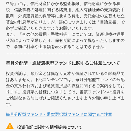
料等」には、信託財産にかかる監査報酬、信託財産にかかる租
税、信託事務の処理に関する諸費用、組入有価証券の売買委託手
数料、外貨建資産の保管等に要する費用、受託会社の立替えた立
替金の利息等がありますが、詳細につきましては「目論見書」で
必ずご確認いただきますようお願いいたします。
また、「その他の費用・手数料等」については、資産規模や運用
状況によって変動したり、保有期間によって異なったりしますの
で、事前に料率や上限額を表示することはできません。
毎月分配型・通貨選択型ファンドに関するご注意について
投資信託は、預貯金とは異なり元本が保証されている金融商品で
はありません。下記コンテンツでは、毎月分配型ファンドの分配
金の支払われ方および通貨選択型の収益に関するご案内をしてお
ります。投資家の皆様につきましては、当該ファンドへの投資を
ご検討なさる前にぜひご確認くださいますようお願い申し上げま
す。
毎月分配型ファンド・通貨選択型ファンドに関するご注意

投資信託に関する情報提供について