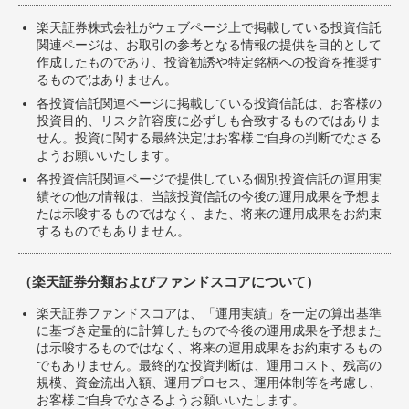
楽天証券株式会社がウェブページ上で掲載している投資信託
関連ページは、お取引の参考となる情報の提供を目的として
作成したものであり、投資勧誘や特定銘柄への投資を推奨す
るものではありません。
各投資信託関連ページに掲載している投資信託は、お客様の
投資目的、リスク許容度に必ずしも合致するものではありま
せん。投資に関する最終決定はお客様ご自身の判断でなさる
ようお願いいたします。
各投資信託関連ページで提供している個別投資信託の運用実
績その他の情報は、当該投資信託の今後の運用成果を予想ま
たは示唆するものではなく、また、将来の運用成果をお約束
するものでもありません。
（楽天証券分類およびファンドスコアについて）
楽天証券ファンドスコアは、「運用実績」を一定の算出基準
に基づき定量的に計算したもので今後の運用成果を予想また
は示唆するものではなく、将来の運用成果をお約束するもの
でもありません。最終的な投資判断は、運用コスト、残高の
規模、資金流出入額、運用プロセス、運用体制等を考慮し、
お客様ご自身でなさるようお願いいたします。