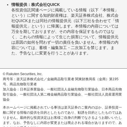
情報提供：株式会社QUICK
各投資信託関連ページに掲載している情報（以下「本情報」
という）に関する知的財産権は、楽天証券株式会社、株式会
社QUICKまたは同社の情報提供元（以下三社を合わせて「情
報提供元」という）に帰属します。本情報の内容については
万全を期しておりますが、その内容を保証するものではな
く、これらの情報によって生じた損害について、情報提供元
は原因の如何を問わず一切の責任を負いません。本情報の内
容については、蓄積・編集加工・二次加工を禁じます。ま
た、予告なしに変更を行うことがあります。
© Rakuten Securities, Inc.
商号等：楽天証券株式会社／金融商品取引業者 関東財務局長（金商）第195
号、商品先物取引業者
加入協会：日本証券業協会、一般社団法人金融先物取引業協会、日本商品先物
取引協会、一般社団法人第二種金融商品取引業協会、一般社団法人資産運用業
協会
本ホームページに掲載されている事項は楽天証券のご案内のほか、証券投資一
般に関する情報の提供を目的としたものであり、勧誘を目的としたものではあ
りません。最終的な投資決定はお客様ご自身の判断でなさるようお願いいたし
ます。なお、予告なしに内容が変更または廃止される場合がありますので、あ