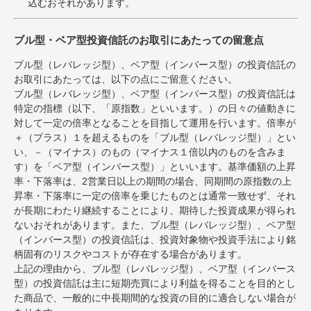
込むおそれがあります。
ブル型・ベア型投資信託のお取引にあたっての留意点
ブル型（レバレッジ型）、ベア型（インバース型）の投資信託の
お取引にあたっては、以下の点にご留意ください。
ブル型（レバレッジ型）、ベア型（インバース型）の投資信託は
特定の指標（以下、「原指数」といいます。）の日々の値動きに
対して一定の倍率となることを目指して運用を行います。倍率が
＋（プラス）１を超えるものを「ブル型（レバレッジ型）」とい
い、－（マイナス）のもの（マイナス１倍以内のものを含みま
す）を「ベア型（インバース型）」といいます。基準価額の上昇
率・下落率は、2営業日以上の期間の場合、同期間の原指数の上
昇率・下落率に一定の倍率を乗じたものとは通常一致せず、それ
が長期にわたり継続することにより、期待した投資成果が得られ
ないおそれがあります。また、ブル型（レバレッジ型）、ベア型
（インバース型）の投資信託は、投資対象物や投資手法により銘
柄固有のリスクやコストが存在する場合があります。
上記の理由から、ブル型（レバレッジ型）、ベア型（インバース
型）の投資信託は主に短期売買により利益を得ることを目的とし
た商品で、一般的に中長期間的な投資の目的に適合しない場合が