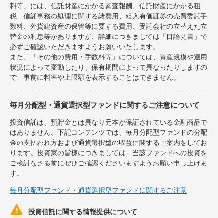
料等」には、信託財産にかかる監査報酬、信託財産にかかる租
税、信託事務の処理に関する諸費用、組入有価証券の売買委託手
数料、外貨建資産の保管等に要する費用、受託会社の立替えた立
替金の利息等がありますが、詳細につきましては「目論見書」で
必ずご確認いただきますようお願いいたします。
また、「その他の費用・手数料等」については、資産規模や運用
状況によって変動したり、保有期間によって異なったりしますの
で、事前に料率や上限額を表示することはできません。
毎月分配型・通貨選択型ファンドに関するご注意について
投資信託は、預貯金とは異なり元本が保証されている金融商品で
はありません。下記コンテンツでは、毎月分配型ファンドの分配
金の支払われ方および通貨選択型の収益に関するご案内をしてお
ります。投資家の皆様につきましては、当該ファンドへの投資を
ご検討なさる前にぜひご確認くださいますようお願い申し上げま
す。
毎月分配型ファンド・通貨選択型ファンドに関するご注意

投資信託に関する情報提供について