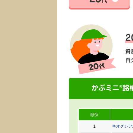
順位
1
キオクシア