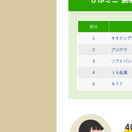
順位
1
キオクシア
2
フジクラ
3
ソフトバン
4
ＪＸ金属
5
ＮＴＴ