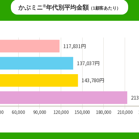
®
かぶミニ
年代別平均金額
（1顧客あたり）