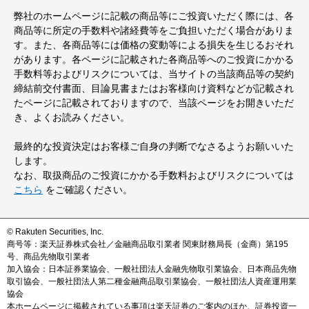
弊社のホームページに記載の商品等にご投資いただく際には、各
商品等に所定の手数料や諸経費等をご負担いただく場合がありま
す。また、各商品等には価格の変動等による損失を生じるおそれ
があります。各ページに記載された各商品等へのご投資にかかる
手数料等およびリスクについては、当サイトの当該商品等の契約
締結前交付書面、目論見書またはお客様向け資料などが記載され
たページに記載されておりますので、当該ページをお開きいただ
き、よくお読みください。
最終的な投資決定はお客様ご自身の判断でなさるようお願いいた
します。
なお、取扱商品のご投資にかかる手数料およびリスクについては
こちら
をご確認ください。
© Rakuten Securities, Inc.
商号等：楽天証券株式会社／金融商品取引業者 関東財務局長（金商）第195
号、商品先物取引業者
加入協会：日本証券業協会、一般社団法人金融先物取引業協会、日本商品先物
取引協会、一般社団法人第二種金融商品取引業協会、一般社団法人資産運用業
協会
本ホームページに掲載されている事項は楽天証券のご案内のほか、証券投資一