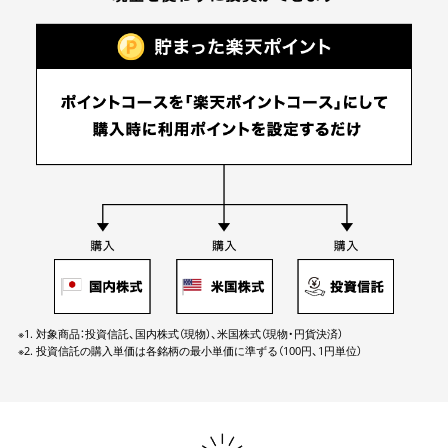
※1. 対象商品：投資信託、国内株式（現物）、米国株式（現物・円貨決済）
※2. 投資信託の購入単価は各銘柄の最小単価に準ずる（100円、1円単位）