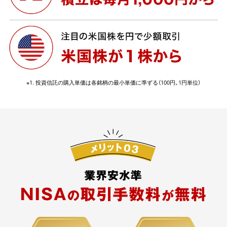
※1. 投資信託の購入単価は各銘柄の最小単価に準ずる（100円、1円単位）