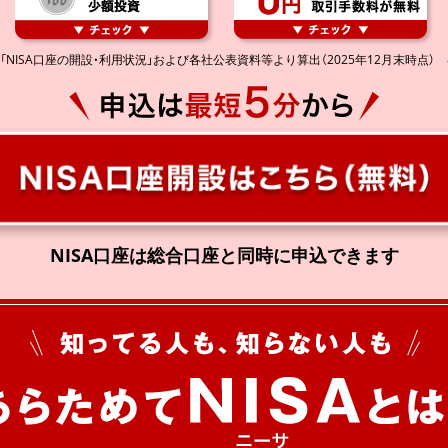
「NISA口座の開設・利用状況」および各社公表資料等より算出（2025年12月末時点） ※2
NISA口座は総合口座と同時に申込できます