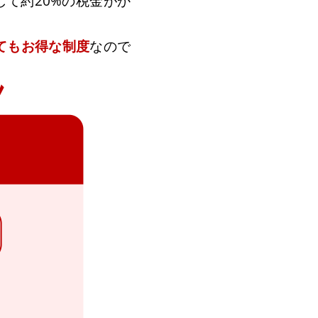
して約20%の税金がか
てもお得な制度
なので