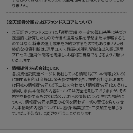
りません。
（楽天証券分類およびファンドスコアについて）
楽天証券ファンドスコアは、「運用実績」を一定の算出基準に基づき
定量的に計算したもので今後の運用成果を予想または示唆するも
のではなく、将来の運用成果をお約束するものでもありません。最
終的な投資判断は、運用コスト、残高の規模、資金流出入額、運用
プロセス、運用体制等を考慮し、お客様ご自身でなさるようお願い
いたします。
情報提供：株式会社QUICK
各投資信託関連ページに掲載している情報（以下「本情報」という）
に関する知的財産権は、楽天証券株式会社、株式会社QUICKまた
は同社の情報提供元（以下三社を合わせて「情報提供元」という）に
帰属します。本情報の内容については万全を期しておりますが、その
内容を保証するものではなく、これらの情報によって生じた損害に
ついて、情報提供元は原因の如何を問わず一切の責任を負いませ
ん。本情報の内容については、蓄積・編集加工・二次加工を禁じま
す。また、予告なしに変更を行うことがあります。