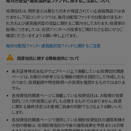
毎月分配型・通貨選択型ファンドに関するご注意について
投資信託は、預貯金とは異なり元本が保証されている金融商品ではあ
りません。下記コンテンツでは、毎月分配型ファンドの分配金の支払わ
れ方および通貨選択型の収益に関するご案内をしております。投資家の
皆様につきましては、当該ファンドへの投資をご検討なさる前にぜひご
確認くださいますようお願い申し上げます。
毎月分配型ファンド・通貨選択型ファンドに関するご注意

投資信託に関する情報提供について
楽天証券株式会社がウェブページ上で掲載している投資信託関連
ページは、お取引の参考となる情報の提供を目的として作成したも
のであり、投資勧誘や特定銘柄への投資を推奨するものではありま
せん。
各投資信託関連ページに掲載している投資信託は、お客様の投資
目的、リスク許容度に必ずしも合致するものではありません。投資
に関する最終決定はお客様ご自身の判断でなさるようお願いいた
します。
各投資信託関連ページで提供している個別投資信託の運用実績そ
の他の情報は、当該投資信託の今後の運用成果を予想または示唆
するものではなく、また、将来の運用成果をお約束するものでもあ