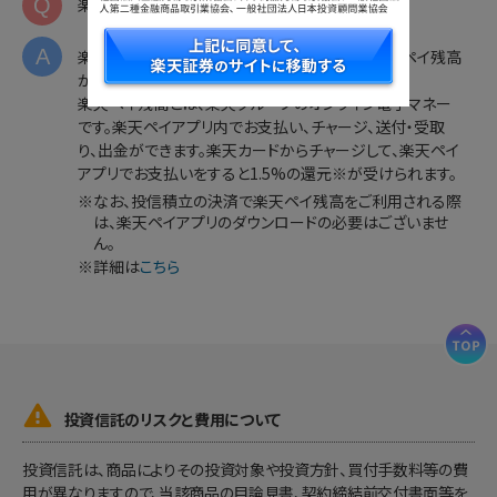
Q
楽天ペイ残高と「楽天ペイアプリ」との関係は？
A
楽天ペイアプリのお支払い元設定のひとつに楽天ペイ残高
があります。
楽天ペイ残高とは、楽天グループのオンライン電子マネー
です。楽天ペイアプリ内でお支払い、チャージ、送付・受取
り、出金ができます。楽天カードからチャージして、楽天ペイ
アプリでお支払いをすると1.5%の還元※が受けられます。
※
なお、投信積立の決済で楽天ペイ残高をご利用される際
は、楽天ペイアプリのダウンロードの必要はございませ
ん。
※
詳細は
こちら

投資信託のリスクと費用について
投資信託は、商品によりその投資対象や投資方針、買付手数料等の費
用が異なりますので、当該商品の目論見書、契約締結前交付書面等を