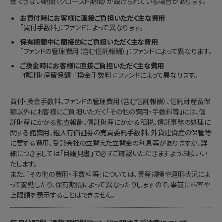
金できない期間（クローズド期間）が設けられている場合があります。
お買付時にお客様に直接ご負担いただく主な費用
「買付手数料」：ファンドによって異なります。
保有期間中に間接的にご負担いただく主な費用
「ファンドの管理費用（含む信託報酬）」：ファンドによって異なります。
ご換金時にお客様に直接ご負担いただく主な費用
「信託財産留保額」「換金手数料」：ファンドによって異なります。
買付・換金手数料、ファンドの管理費用（含む信託報酬）、信託財産留保
額以外にお客様にご負担いただく「その他の費用・手数料等」には、信
託財産にかかる監査報酬、信託財産にかかる租税、信託事務の処理に
関する諸費用、組入有価証券の売買委託手数料、外貨建資産の保管等
に要する費用、受託会社の立替えた立替金の利息等がありますが、詳
細につきましては「目論見書」で必ずご確認いただきますようお願いい
たします。
また、「その他の費用・手数料等」については、資産規模や運用状況によ
って変動したり、保有期間によって異なったりしますので、事前に料率や
上限額を表示することはできません。