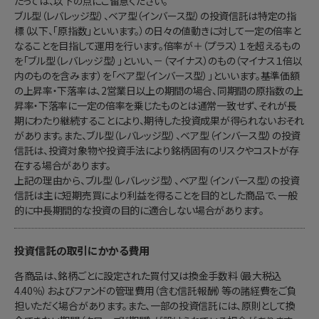
たっては、以下の点にご留意ください。
ブル型（レバレッジ型）、ベア型（インバース型）の投資信託は特定の指
標（以下、「原指数」といいます。）の日々の値動きに対して一定の倍率と
なることを目指して運用を行います。倍率が＋（プラス）１を超えるもの
を「ブル型（レバレッジ型）」といい、－（マイナス）のもの（マイナス１倍以
内のものを含みます）を「ベア型（インバース型）」といいます。基準価額
の上昇率・下落率は、2営業日以上の期間の場合、同期間の原指数の上
昇率・下落率に一定の倍率を乗じたものとは通常一致せず、それが長
期にわたり継続することにより、期待した投資成果が得られないおそれ
があります。また、ブル型（レバレッジ型）、ベア型（インバース型）の投資
信託は、投資対象物や投資手法により銘柄固有のリスクやコストが存
在する場合があります。
上記の理由から、ブル型（レバレッジ型）、ベア型（インバース型）の投資
信託は主に短期売買により利益を得ることを目的とした商品で、一般
的に中長期間的な投資の目的に適合しない場合があります。
投資信託の取引にかかる費用
各商品は、銘柄ごとに設定された買付又は換金手数料（最大税込
4.40％）およびファンドの管理費用（含む信託報酬）等の諸経費をご負
担いただく場合があります。また、一部の投資信託には、原則として換