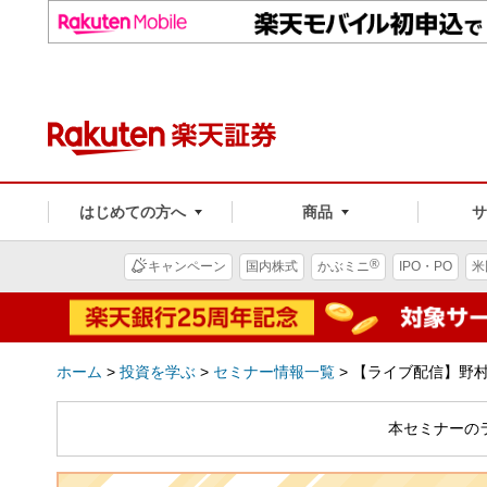
はじめての方へ
商品
®
キャンペーン
国内株式
かぶミニ
IPO・PO
米
ホーム
>
投資を学ぶ
>
セミナー情報一覧
>
【ライブ配信】野村
本セミナーの