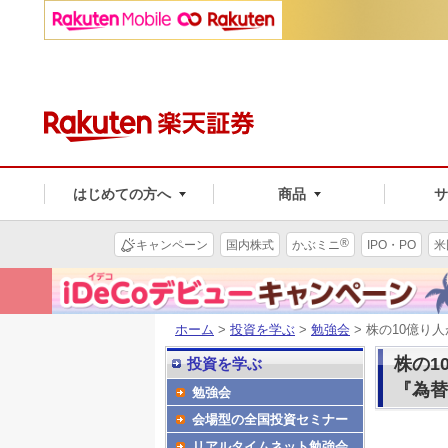
はじめての方へ
商品
®
キャンペーン
国内株式
かぶミニ
IPO・PO
米
ホーム
>
投資を学ぶ
>
勉強会
> 株の10億
株の1
投資を学ぶ
『為替
勉強会
会場型の全国投資セミナー
リアルタイムネット勉強会