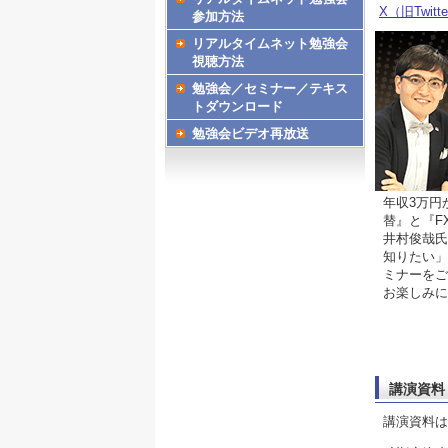
X（旧Twitt
参加方法
リアルタイムネット勉強会
視聴方法
勉強会／セミナー／テキス
トダウンロード
勉強会ビデオ再放送
年収3万円
替』と『F
井村俊哉氏
知りたい」
ミナーをご
お楽しみに
講演資料
講演資料は