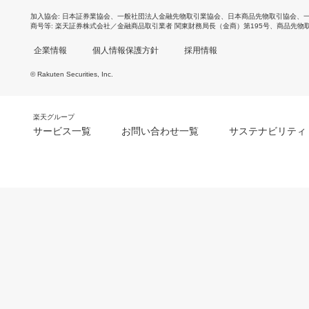
加入協会
日本証券業協会
、
一般社団法人金融先物取引業協会
、
日本商品先物取引協会
、
商号等
楽天証券株式会社／金融商品取引業者 関東財務局長（金商）第195号、商品先物
企業情報
個人情報保護方針
採用情報
© Rakuten Securities, Inc.
楽天グループ
サービス一覧
お問い合わせ一覧
サステナビリティ
m