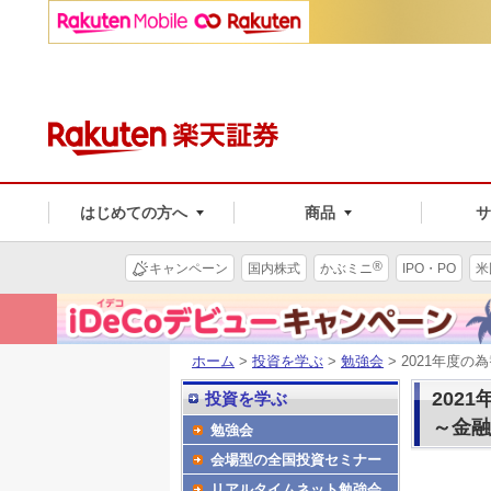
はじめての方へ
商品
®
キャンペーン
国内株式
かぶミニ
IPO・PO
米
ホーム
>
投資を学ぶ
>
勉強会
> 2021年度
202
投資を学ぶ
～金融
勉強会
会場型の全国投資セミナー
リアルタイムネット勉強会