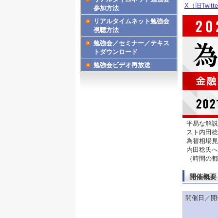
X（旧Twitt
参加方法
リアルタイムネット勉強会
視聴方法
勉強会／セミナー／テキス
トダウンロード
勉強会ビデオ再放送
平易な解説
スト内田稔
為替相場見
内田稔氏へ
（時間の都
開催概要
開催日／開