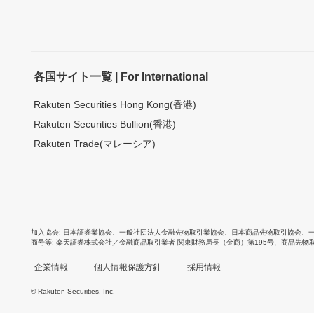
各国サイト一覧 | For International
Rakuten Securities Hong Kong(香港)
Rakuten Securities Bullion(香港)
Rakuten Trade(マレーシア)
加入協会
日本証券業協会
、
一般社団法人金融先物取引業協会
、
日本商品先物取引協会
、
商号等
楽天証券株式会社／金融商品取引業者 関東財務局長（金商）第195号、商品先物
企業情報
個人情報保護方針
採用情報
© Rakuten Securities, Inc.