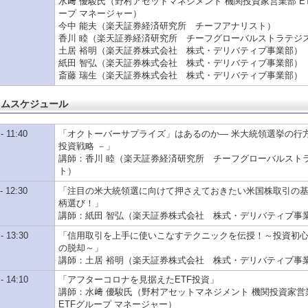
水﨑 優駿氏（野村アセットマネジメント 機関投資家営業部 E
ープ マネージャー）
今中 能夫（楽天証券経済研究所 チーフアナリスト）
香川 睦（楽天証券経済研究所 チーフグローバルストラテジ
土居 裕明（楽天証券株式会社 株式・デリバティブ事業部）
紙田 智弘（楽天証券株式会社 株式・デリバティブ事業部）
斎藤 瑞生（楽天証券株式会社 株式・デリバティブ事業部）
イムスケジュール
- 11:40
「オクトーバーサプライズ」はあるのか― 米大統領選挙の行
投資戦略 －」
講師：香川 睦（楽天証券経済研究所 チーフグローバルスト
ト）
- 12:30
「注目の米大統領選に向けて押さえておきたい米国株取引の
柄選び！」
講師：紙田 智弘（楽天証券株式会社 株式・デリバティブ事
 - 13:30
「信用取引を上手に使いこなすテクニックを伝授！～投資初
の脱却～」
講師：土居 裕明（楽天証券株式会社 株式・デリバティブ事
 - 14:10
「アフターコロナを見据えたETF投資」
講師：水﨑 優駿氏（野村アセットマネジメント 機関投資家営
ETFグループ マネージャー）