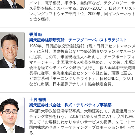
メント、電子部品、半導体、自動車など、テクノロジー、サ
ス分野を幅広くカバーする。1998〜2001年、日経アナリス
ンキングソフトウェア部門１位。2000年、同インターネッ
１位を獲得。
香川 睦
楽天証券経済研究所 チーフグローバルストラテジスト
1989年、日興証券投資信託委託（現・日興アセットマネジ
ト）に入社。国際投資部などで経済調査やファンドマネージ
に従事。この間、米国現地法人へ出向し、チーフポートフォ
マネージャー、米国現地法人社長を務めた。 その後、米系
会社を経てシティバンク銀行に入行し、個人金融本部投資調
長等に従事。東海東京調査センターを経た後、現職に至る。
ビ東京系列「モーニングサテライト」、日経CNBC、ラジオ
などに出演。日本証券アナリスト協会検定会員。
土居 裕明
楽天証券株式会社 株式・デリバティブ事業部
早稲田大学政治経済学部卒業。大和証券にて、資産運用コン
ティング業務を行う。 2016年に楽天証券に入社。入社以来
貫して「お客様にわかりやすいサービスの提供」をモットー
国内株式の企画・マーケティング・プロモーションを行って
る。