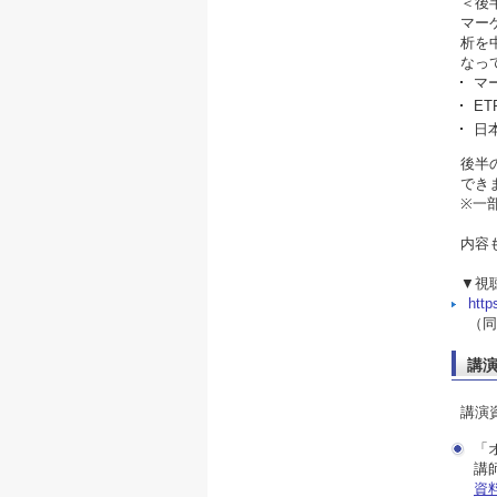
＜後
マー
析を
なっ
マ
E
日
後半
でき
※一
内容
▼視
htt
（同
講
講演
「
講
資