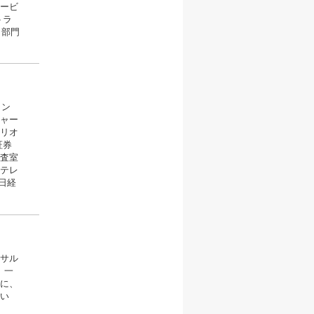
ービ
トラ
ト部門
メン
ャー
リオ
証券
査室
テレ
日経
サル
、一
に、
い