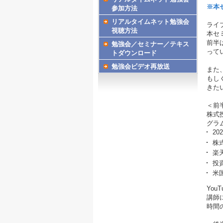
※本
参加方法
リアルタイムネット勉強会
ライ
視聴方法
本セ
前半
勉強会／セミナー／テキス
って
トダウンロード
勉強会ビデオ再放送
また
もし
きた
＜前
株式
グラ
2
株
楽
投
米
Yo
講師
時間