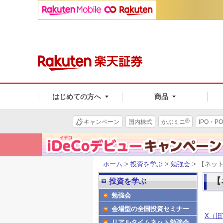
はじめての方へ
商品
®
キャンペーン
国内株式
かぶミニ
IPO・PO
ホーム
>
投資を学ぶ
>
勉強会
> 【ネッ
【
投資を学ぶ
勉強会
会場型の全国投資セミナー
X（旧T
リアルタイムネット勉強会