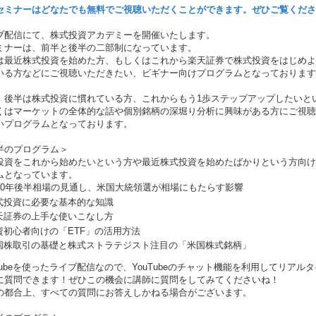
セミナーはどなたでも無料でご視聴いただくことができます。ぜひご覧くださ
ブ配信にて、株式投資アカデミーを開催いたします。
ミナーは、前半と後半の二部制になっています。
は最近株式投資を始めた方、もしくはこれから楽天証券で株式投資をはじめよ
いる方などにご視聴いただきたい、ビギナー向けプログラムとなっております
、後半は株式投資に慣れている方、これからもう1歩ステップアップしたいと
くはマーケットの全体的な話や個別銘柄の深堀り分析に興味がある方にご視聴
いプログラムとなっております。
半のプログラム＞
投資をこれから始めたいという方や最近株式投資を始めたばかりという方向け
ムとなっています。
020年後半相場の見通し、米国大統領選が相場にもたらす影響
式投資に必要な基本的な知識
天証券の上手な使いこなし方
資初心者向けの「ETF」の活用方法
国株取引の基礎と株式ストラテジスト注目の「米国株式銘柄」
uTubeを使ったライブ配信なので、YouTubeのチャット機能を利用してリアル
に質問できます！ぜひこの機会に講師に質問をしてみてくださいね！
の都合上、すべての質問にお答えしかねる場合がございます。