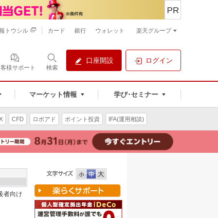
PR
報トウシル
カード
銀行
ウォレット
楽天グループ
口座開設
ログイン
お客様サポート
検索
マーケット情報
学び･セミナー
X
CFD
ロボアド
ポイント投資
IFA(運用相談)
級者向け