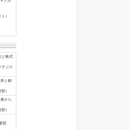
TFグル
スト）
方と株式
ラテジス
基本と銘
業部）
心者から
業部）
業部