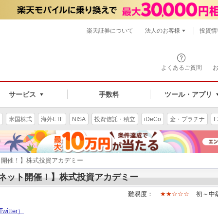
楽天証券について
法人のお客様
投資情
よくあるご質問
サービス
手数料
ツール・アプリ
米国株式
海外ETF
NISA
投資信託・積立
iDeCo
金・プラチナ
F
ト開催！】株式投資アカデミー
ネット開催！】株式投資アカデミー
難易度：
★★☆☆☆
初～中
witter）