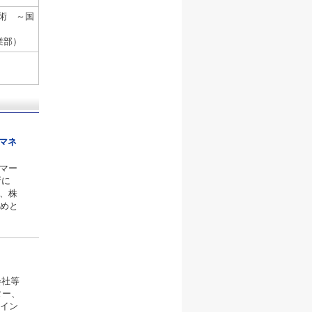
求術 ～国
業部）
 マネ
のマー
所に
、株
めと
会社等
ター、
イン