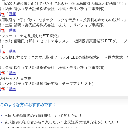
注目の米大統領選に向けて押さえておきたい米国株取引の基本と銘柄選び！」
師：紙田 智弘（楽天証券株式会社 株式・デリバティブ事業部）
料
/
動画
信用取引を上手に使いこなすテクニックを伝授！～投資初心者からの脱却～」
師：土居 裕明（楽天証券株式会社 株式・デリバティブ事業部）
料
/
動画
アフターコロナを見据えたETF投資」
師：水﨑 優駿氏（野村アセットマネジメント 機関投資家営業部 ETFグループ
ー）
料
/
動画
こんな探し方まで！？スマホ取引ツールiSPEEDの銘柄探求術 ～国内株式・
」
師：斎藤 瑞生（楽天証券株式会社 株式・デリバティブ事業部）
料
/
動画
70分たっぷり日本株」
師：今中 能夫（楽天証券経済研究所 チーフアナリスト）
料
/
動画
このような方におすすめです！
米国大統領選後の投資戦略について知りたい！
株式投資の初心者から卒業したい！楽天証券の活用方法を知りたい！