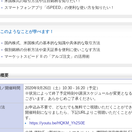
米国株式の取引方法や注目銘柄を知りたい！
スマートフォンアプリ「iSPEED」の便利な使い方を知りたい！
このようなことが学べます！
国内株式、米国株式の基本的な知識や具体的な取引方法
個別銘柄の分析方法や楽天証券を便利に使いこなす方法
マーケットスピード II の「アルゴ注文」の活用術
催概要
日／開催時間
2020年9月26日（土）10:30 - 16:20（予定）
※状況によって終了予定時刻や講演スケジュールが変更とな
ございます。あらかじめご了承ください。
方法
お申込み不要で、どなたでも無料でご視聴いただくことがで
開催時刻になりましたら、下記URLよりご視聴いただくこと
す。
https://youtu.be/HQKM_Yh2S0E