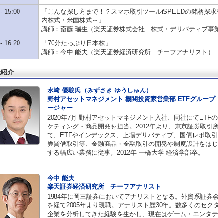
 - 15:00
「こんな探し方まで！？スマホ取引ツールiSPEEDの銘柄探
内株式・米国株式～」
講師：斎藤 瑞生（楽天証券株式会社 株式・デリバティブ事
 - 16:20
「70分たっぷり日本株」
講師：今中 能夫（楽天証券経済研究所 チーフアナリスト）
師紹介
水﨑 優駿氏（みずさき ゆうしゅん）
野村アセットマネジメント 機関投資家営業部 ETFグループ
ージャー
2020年7月 野村アセットマネジメント入社、同社にてETF
ケティング・商品開発を担当。2012年より、東京証券取引
て、ETFやインデックス、上場デリバティブ、国債レポ取引
券貸借取引等、金融商品・金融取引の開発や制度設計をはじ
する幅広い業務に従事。2012年 一橋大学 経済学部卒。
今中 能夫
楽天証券経済研究所 チーフアナリスト
1984年に岡三証券においてアナリストとなる。外資系証券
を経て2005年より現職。アナリスト歴30年。数多くのセク
企業を分析してきた経験を生かし、現在はゲーム・エンタテ