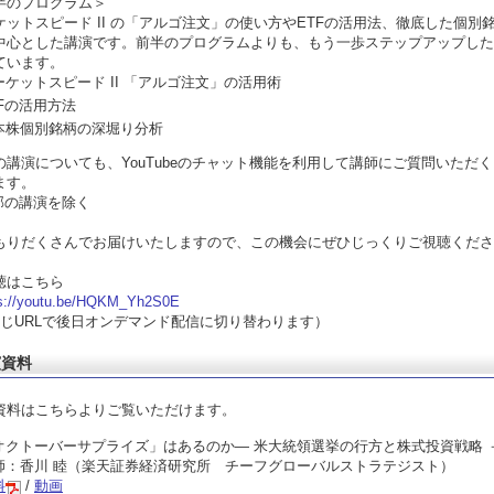
半のプログラム＞
ケットスピード II の「アルゴ注文」の使い方やETFの活用法、徹底した個別
中心とした講演です。前半のプログラムよりも、もう一歩ステップアップした
ています。
ーケットスピード II 「アルゴ注文」の活用術
TFの活用方法
本株個別銘柄の深堀り分析
の講演についても、YouTubeのチャット機能を利用して講師にご質問いただ
ます。
部の講演を除く
もりだくさんでお届けいたしますので、この機会にぜひじっくりご視聴くださ
聴はこちら
ps://youtu.be/HQKM_Yh2S0E
じURLで後日オンデマンド配信に切り替わります）
演資料
資料はこちらよりご覧いただけます。
オクトーバーサプライズ」はあるのか― 米大統領選挙の行方と株式投資戦略 
師：香川 睦（楽天証券経済研究所 チーフグローバルストラテジスト）
料
/
動画