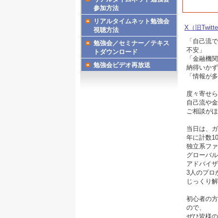
参加方法
リアルタイムネット勉強会
X（旧Twitt
視聴方法
「自己流で
勉強会／セミナー／テキス
不安」
トダウンロード
「金融機関
勉強会ビデオ再放送
納得いかず
「情報が多
度々寄せら
自己流や金
ご相談がほ
当日は、ガ
年に計数1
独立系ファ
グローバル
アドバイザ
3人のプロ
じっくり解
初心者の方
ので、
ぜひ皆様の