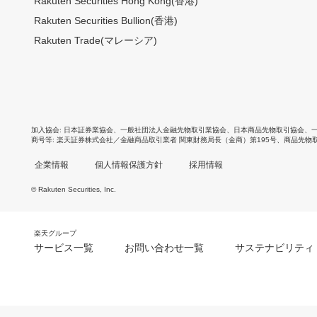
Rakuten Securities Hong Kong(香港)
Rakuten Securities Bullion(香港)
Rakuten Trade(マレーシア)
加入協会
日本証券業協会
、
一般社団法人金融先物取引業協会
、
日本商品先物取引協会
、
商号等
楽天証券株式会社／金融商品取引業者 関東財務局長（金商）第195号、商品先物
企業情報
個人情報保護方針
採用情報
© Rakuten Securities, Inc.
楽天グループ
サービス一覧
お問い合わせ一覧
サステナビリティ
m