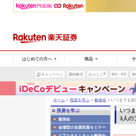
はじめての方へ
商品
®
キャンペーン
国内株式
かぶミニ
IPO・PO
米
ホーム
>
投資を学ぶ
>
勉強会
> いつまでも
いつま
投資を学ぶ
3人の
勉強会
会場型の全国投資セミナー
リアルタイムネット勉強会