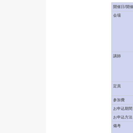
開催日/開
会場
講師
定員
参加費
お申込期間
お申込方法
備考