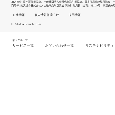
加入協会
日本証券業協会
、
一般社団法人金融先物取引業協会
、
日本商品先物取引協会
、
商号等
楽天証券株式会社／金融商品取引業者 関東財務局長（金商）第195号、商品先物
企業情報
個人情報保護方針
採用情報
© Rakuten Securities, Inc.
楽天グループ
サービス一覧
お問い合わせ一覧
サステナビリティ