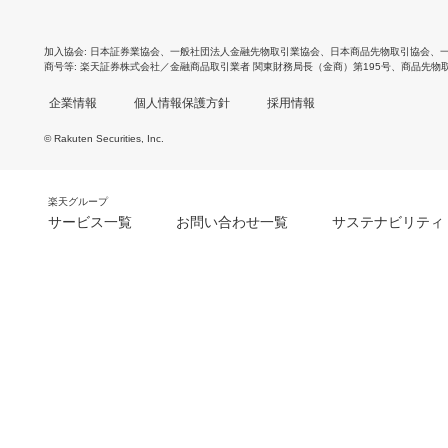
加入協会
日本証券業協会
、
一般社団法人金融先物取引業協会
、
日本商品先物取引協会
、
商号等
楽天証券株式会社／金融商品取引業者 関東財務局長（金商）第195号、商品先物
企業情報
個人情報保護方針
採用情報
© Rakuten Securities, Inc.
楽天グループ
サービス一覧
お問い合わせ一覧
サステナビリティ