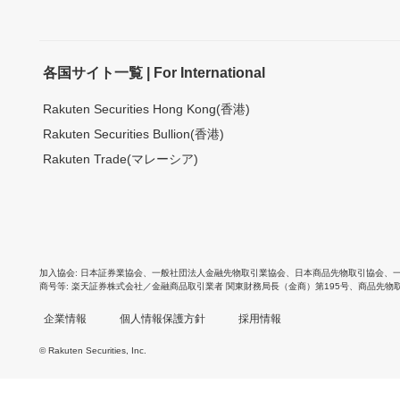
各国サイト一覧 | For International
Rakuten Securities Hong Kong(香港)
Rakuten Securities Bullion(香港)
Rakuten Trade(マレーシア)
加入協会
日本証券業協会
、
一般社団法人金融先物取引業協会
、
日本商品先物取引協会
、
商号等
楽天証券株式会社／金融商品取引業者 関東財務局長（金商）第195号、商品先物
企業情報
個人情報保護方針
採用情報
© Rakuten Securities, Inc.