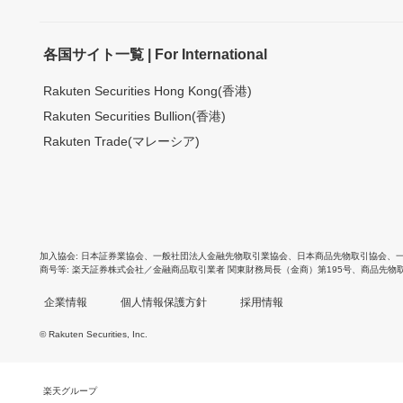
各国サイト一覧 | For International
Rakuten Securities Hong Kong(香港)
Rakuten Securities Bullion(香港)
Rakuten Trade(マレーシア)
加入協会
日本証券業協会
、
一般社団法人金融先物取引業協会
、
日本商品先物取引協会
、
商号等
楽天証券株式会社／金融商品取引業者 関東財務局長（金商）第195号、商品先物
企業情報
個人情報保護方針
採用情報
© Rakuten Securities, Inc.
楽天グループ