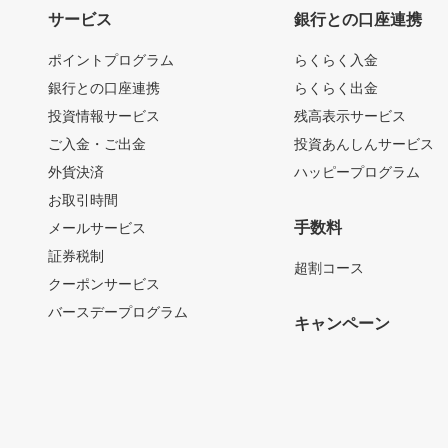
サービス
銀行との口座連携
ポイントプログラム
らくらく入金
銀行との口座連携
らくらく出金
投資情報サービス
残高表示サービス
ご入金・ご出金
投資あんしんサービス
外貨決済
ハッピープログラム
お取引時間
手数料
メールサービス
証券税制
超割コース
クーポンサービス
バースデープログラム
キャンペーン