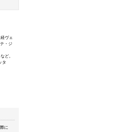
日経ヴェ
クテ・ジ
」など。
ッタ
際に