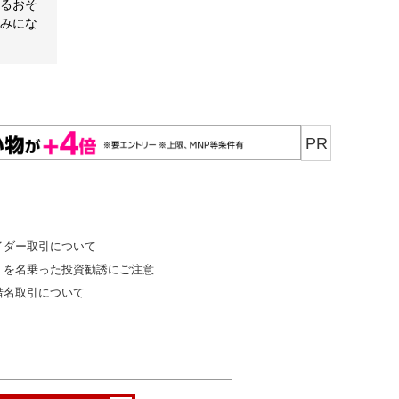
るおそ
みにな
PR
イダー取引について
」を名乗った投資勧誘にご注意
借名取引について