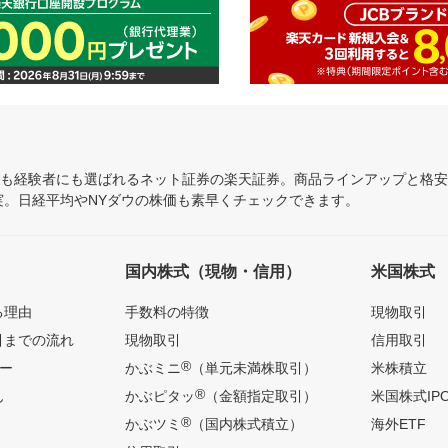
にも経験者にも選ばれるネット証券の楽天証券。商品ラインアップと格
充実。日経平均やNYダウの株価も素早くチェックできます。
国内株式（現物・信用）
米国株式
る理由
手数料の特徴
現物取引
引までの流れ
現物取引
信用取引
®
ー
かぶミニ
（単元未満株取引）
米株積立
®
ん
かぶピタッ
（金額指定取引）
米国株式IP
®
かぶツミ
（国内株式積立）
海外ETF