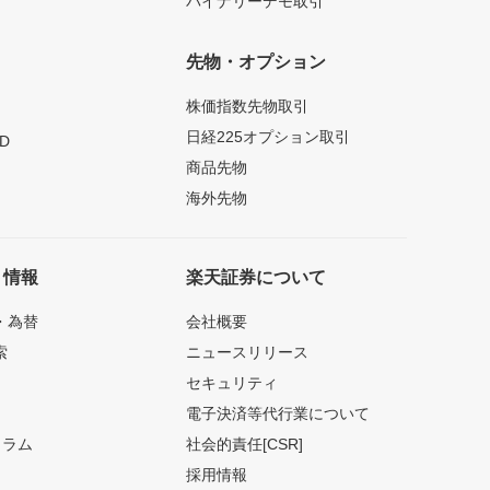
バイナリーデモ取引
先物・オプション
株価指数先物取引
日経225オプション取引
D
商品先物
海外先物
ト情報
楽天証券について
・為替
会社概要
索
ニュースリリース
セキュリティ
電子決済等代行業について
コラム
社会的責任[CSR]
採用情報