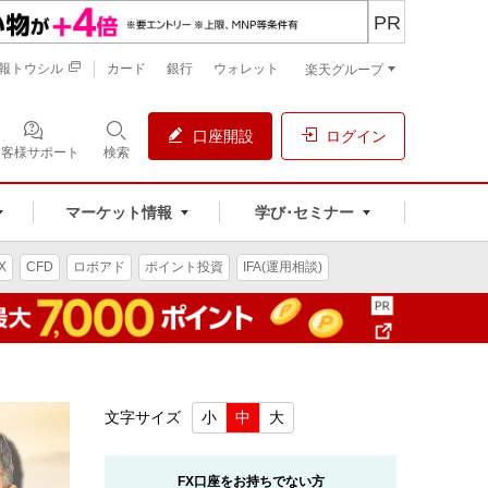
PR
報トウシル
カード
銀行
ウォレット
楽天グループ
口座開設
ログイン
お客様サポート
検索
マーケット情報
学び･セミナー
X
CFD
ロボアド
ポイント投資
IFA(運用相談)
文字サイズ
小
中
大
FX口座をお持ちでない方