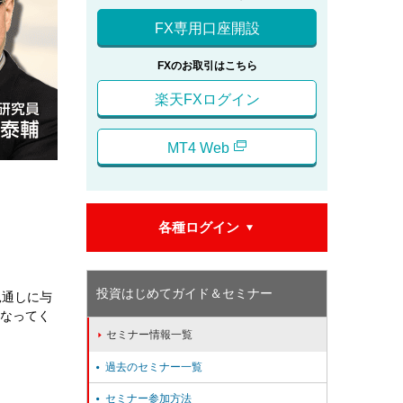
FX専用口座開設
FXのお取引はこちら
楽天FXログイン
MT4 Web
各種ログイン

投資はじめてガイド＆セミナー
見通しに与
なってく
セミナー情報一覧

過去のセミナー一覧

セミナー参加方法
