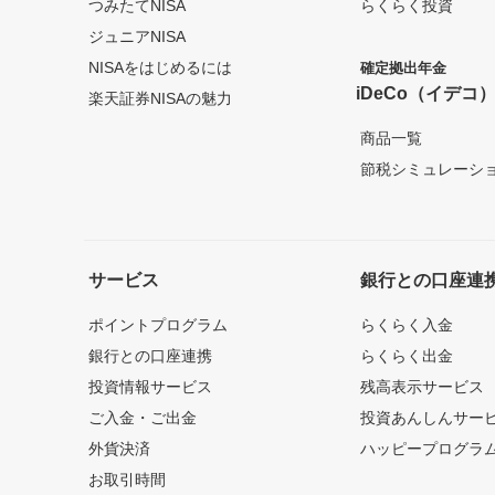
つみたてNISA
らくらく投資
ジュニアNISA
NISAをはじめるには
確定拠出年金
iDeCo（イデコ
楽天証券NISAの魅力
商品一覧
節税シミュレーシ
サービス
銀行との口座連
ポイントプログラム
らくらく入金
銀行との口座連携
らくらく出金
投資情報サービス
残高表示サービス
ご入金・ご出金
投資あんしんサー
外貨決済
ハッピープログラ
お取引時間