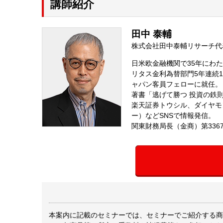
講師紹介
田中 泰輔
株式会社田中泰輔リサーチ代
日米欧金融機関で35年にわ
リタス金利為替部門5年連続
ャパン客員フェローに就任。
著書「逃げて勝つ 投資の鉄
楽天証券トウシル、ダイヤモン
ー）などSNSで情報発信。
関東財務局長（金商）第33
本案内に記載のセミナーでは、セミナーでご紹介する商