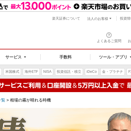
楽天証券について
投資情
法人のお客様
よくあるご質問
手数料
サービス
ツール・アプリ
米国株式
海外ETF
NISA
投資信託・積立
iDeCo
金・プラチナ
F
一覧
>
相場の霧が晴れる時機