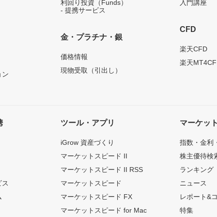
利回り投資（Funds）
入門講座
- 提携サービス
CFD
金・プラチナ・銀
）
楽天CFD
価格情報
楽天MT4CF
現物受取（引出し）
ョン
携
ツール・アプリ
マーケッ
iGrow 資産づくり
指数・金利
マーケットスピード II
株主優待検
マーケットスピード II RSS
ランキング
ビス
マーケットスピード
ニュース
ム
マーケットスピード FX
レポート&
マーケットスピード for Mac
特集