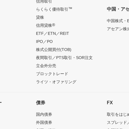
信用取引
™
中国・ア
らくらく優待取引
貸株
中国株式・E
®
信用貸株
アセアン株式
ETF／ETN／REIT
IPO／PO
株式公開買付(TOB)
夜間取引／PTS取引・SOR注文
立会外分売
ブロックトレード
ライツ・オファリング
ー
債券
FX
国内債券
取引をはじ
外国債券
スプレッド