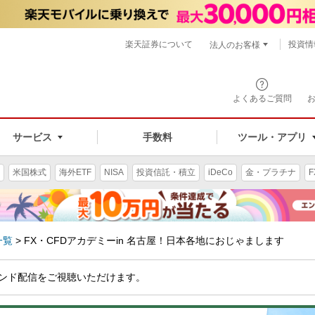
楽天証券について
投資情
法人のお客様
よくあるご質問
手数料
サービス
ツール・アプリ
米国株式
海外ETF
NISA
投資信託・積立
iDeCo
金・プラチナ
F
一覧
>
FX・CFDアカデミーin 名古屋！日本各地におじゃまします
ンド配信をご視聴いただけます。