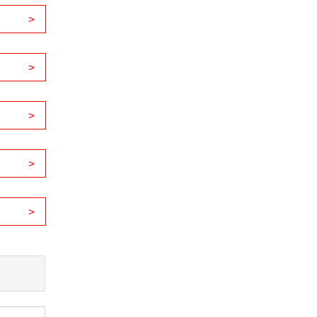
>
>
>
>
>