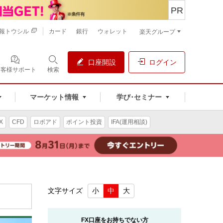
PR
報トウシル
カード
銀行
ウォレット
楽天グループ
口座開設
ログイン
お客様サポート
検索
マーケット情報
学び･セミナー
X
CFD
ロボアド
ポイント投資
IFA(運用相談)
文字サイズ
小
中
大
FX口座をお持ちでない方