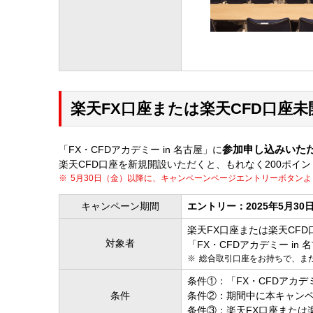
楽天FX口座または楽天CFD口座
参加申し込みいた
「FX・CFDアカデミー in 名古屋」に
楽天CFD口座を新規開設いただくと、もれなく200ポイ
5月30日（金）以降に、キャンペーンページエントリーボタン
キャンペーン期間
エントリー：2025年5月30
楽天FX口座または楽天CF
対象者
「FX・CFDアカデミー i
総合取引口座をお持ちで、まだ
条件①：「FX・CFDアカデ
条件
条件②：期間中に本キャン
条件③：楽天FX口座または