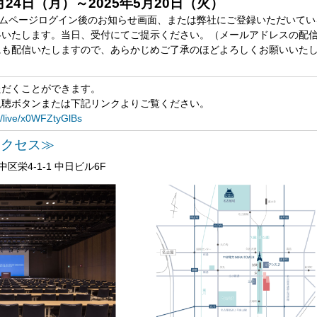
月24日（月）～2025年5月20日（火）
ームページログイン後のお知らせ画面、または弊社にご登録いただいてい
絡いたします。当日、受付にてご提示ください。（メールアドレスの配
にも配信いたしますので、あらかじめご了承のほどよろしくお願いいた
ただくことができます。
視聴ボタンまたは下記リンクよりご覧ください。
/live/x0WFZtyGlBs
アクセス≫
中区栄4-1-1 中日ビル6F