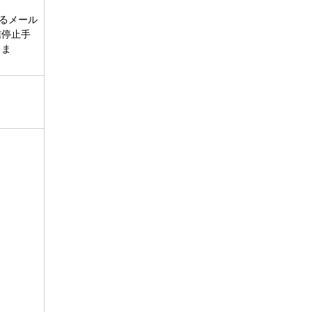
るメール
信停止手
しま