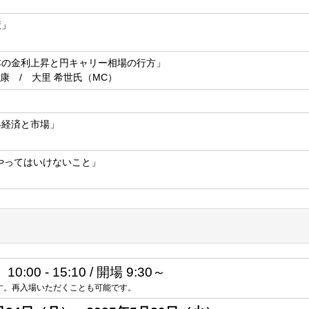
策」
本の金利上昇と円キャリー相場の行方」
伸康 / 大里 希世氏（MC）
界経済と市場」
、やってはいけないこと」
:00 - 15:10 / 開場 9:30～
す。再入場いただくことも可能です。