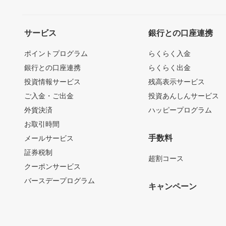
サービス
銀行との口座連携
ポイントプログラム
らくらく入金
銀行との口座連携
らくらく出金
投資情報サービス
残高表示サービス
ご入金・ご出金
投資あんしんサービス
外貨決済
ハッピープログラム
お取引時間
手数料
メールサービス
証券税制
超割コース
クーポンサービス
バースデープログラム
キャンペーン