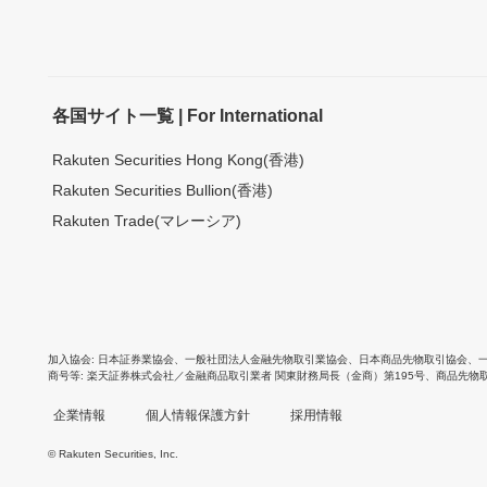
各国サイト一覧 | For International
Rakuten Securities Hong Kong(香港)
Rakuten Securities Bullion(香港)
Rakuten Trade(マレーシア)
加入協会
日本証券業協会
、
一般社団法人金融先物取引業協会
、
日本商品先物取引協会
、
商号等
楽天証券株式会社／金融商品取引業者 関東財務局長（金商）第195号、商品先物
企業情報
個人情報保護方針
採用情報
© Rakuten Securities, Inc.