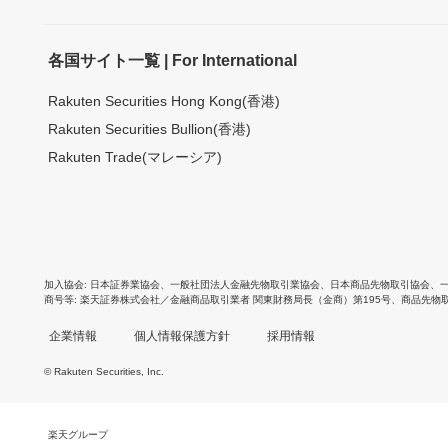
各国サイト一覧 | For International
Rakuten Securities Hong Kong(香港)
Rakuten Securities Bullion(香港)
Rakuten Trade(マレーシア)
加入協会
日本証券業協会
、
一般社団法人金融先物取引業協会
、
日本商品先物取引協会
、
商号等
楽天証券株式会社／金融商品取引業者 関東財務局長（金商）第195号、商品先物
企業情報
個人情報保護方針
採用情報
© Rakuten Securities, Inc.
楽天グループ