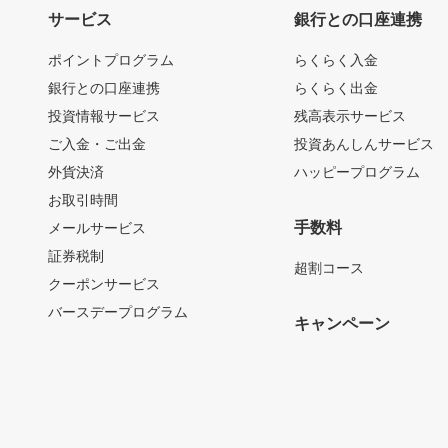
サービス
銀行との口座連携
ポイントプログラム
らくらく入金
銀行との口座連携
らくらく出金
投資情報サービス
残高表示サービス
ご入金・ご出金
投資あんしんサービス
外貨決済
ハッピープログラム
お取引時間
手数料
メールサービス
証券税制
超割コース
クーポンサービス
バースデープログラム
キャンペーン