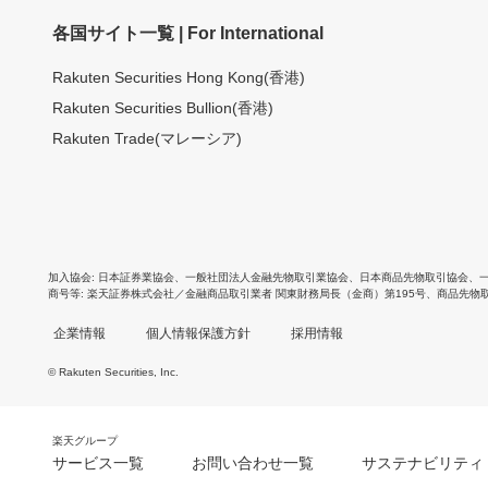
各国サイト一覧 | For International
Rakuten Securities Hong Kong(香港)
Rakuten Securities Bullion(香港)
Rakuten Trade(マレーシア)
加入協会
日本証券業協会
、
一般社団法人金融先物取引業協会
、
日本商品先物取引協会
、
商号等
楽天証券株式会社／金融商品取引業者 関東財務局長（金商）第195号、商品先物
企業情報
個人情報保護方針
採用情報
© Rakuten Securities, Inc.
楽天グループ
サービス一覧
お問い合わせ一覧
サステナビリティ