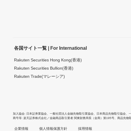
各国サイト一覧 | For International
Rakuten Securities Hong Kong(香港)
Rakuten Securities Bullion(香港)
Rakuten Trade(マレーシア)
加入協会
日本証券業協会
、
一般社団法人金融先物取引業協会
、
日本商品先物取引協会
、
商号等
楽天証券株式会社／金融商品取引業者 関東財務局長（金商）第195号、商品先物
企業情報
個人情報保護方針
採用情報