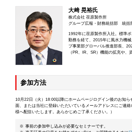
大﨑 晃裕氏
株式会社 荏原製作所
グループ広報・財務統括部 統括
1992年に荏原製作所入社。標準
勤務を経て、2015年に風水力機
プ事業部グローバル推進部長、20
（PR、IR、SR）機能の拡充や
参加方法
10月22日（火）18:00以降にホームページログイン後のお
面、または当社に登録いただいているメールアドレスにご連絡
様へ配信いたします。あらかじめご了承ください。）
事前の参加申し込みが必要なセミナーです。