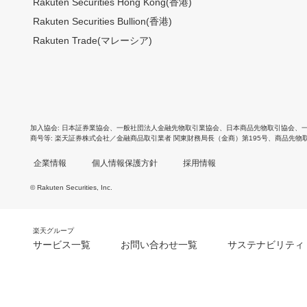
Rakuten Securities Hong Kong(香港)
Rakuten Securities Bullion(香港)
Rakuten Trade(マレーシア)
加入協会
日本証券業協会
、
一般社団法人金融先物取引業協会
、
日本商品先物取引協会
、
商号等
楽天証券株式会社／金融商品取引業者 関東財務局長（金商）第195号、商品先物
企業情報
個人情報保護方針
採用情報
© Rakuten Securities, Inc.
楽天グループ
サービス一覧
お問い合わせ一覧
サステナビリティ