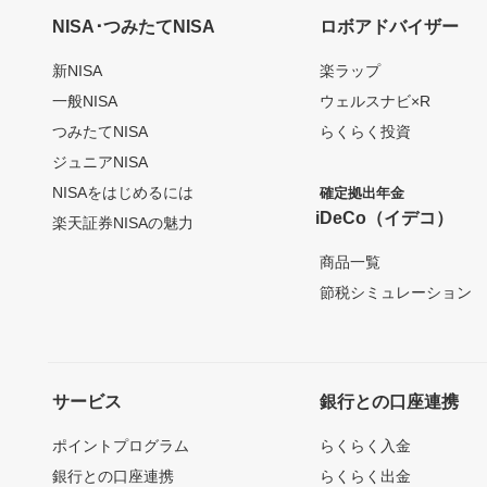
NISA･つみたてNISA
ロボアドバイザー
新NISA
楽ラップ
一般NISA
ウェルスナビ×R
つみたてNISA
らくらく投資
ジュニアNISA
NISAをはじめるには
確定拠出年金
iDeCo（イデコ）
楽天証券NISAの魅力
商品一覧
節税シミュレーション
サービス
銀行との口座連携
ポイントプログラム
らくらく入金
銀行との口座連携
らくらく出金